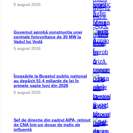
5 august 2026
Guvernul aprobă construcția unei
centrale fotovoltaice de 30 MW la
Vadul lui Vodă
5 august 2026
Încasările la Bugetul public național
au depășit 51,4 miliarde de lei în
primele șapte luni din 2026
5 august 2026
Șef de direcție din cadrul AIPA, reținut
de CNA într-un dosar de trafic de
influență