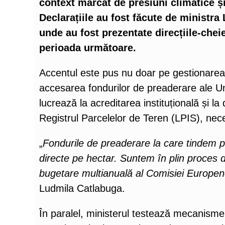
context marcat de presiuni climatice ș
Declarațiile au fost făcute de ministr
unde au fost prezentate direcțiile-chei
perioada următoare.
Accentul este pus nu doar pe gestionarea r
accesarea fondurilor de preaderare ale Uni
lucrează la acreditarea instituțională și l
Registrul Parcelelor de Teren (LPIS), nece
„
Fondurile de preaderare la care tindem pot
directe pe hectar. Suntem în plin proces de
bugetare multianuală al Comisiei Europen
Ludmila Catlabuga.
În paralel, ministerul testează mecanismel