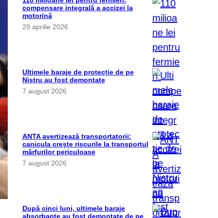
110 milioane lei pentru fermieri:
compensare integrală a accizei la
motorină
29 aprilie 2026
Ultimele baraje de protecție de pe
Nistru au fost demontate
7 august 2026
ANTA avertizează transportatorii:
canicula crește riscurile la transportul
mărfurilor periculoase
7 august 2026
După cinci luni, ultimele baraje
absorbante au fost demontate de pe