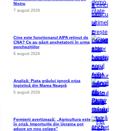
Nistru
7 august 2026
Cine este funcționarul AIPA reținut de
CNA? Ce au găsit anchetatorii în urma
perchezițiilor
6 august 2026
Analiză: Piața grâului ignoră criza
logistică din Marea Neagră
5 august 2026
Fermierii avertizează: „Agricultura este
în criză. Importurile din Ucraina pot
aduce un nou colaps”