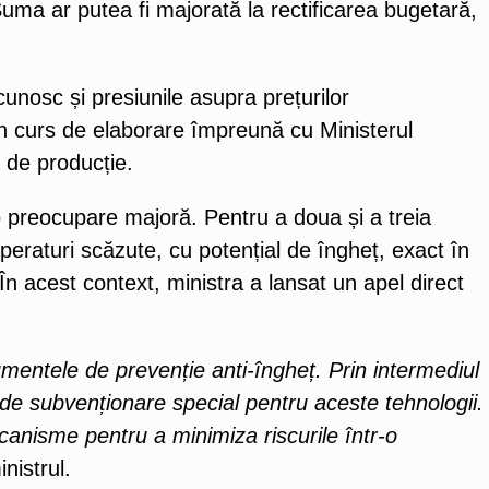
uma ar putea fi majorată la rectificarea bugetară,
cunosc și presiunile asupra prețurilor
în curs de elaborare împreună cu Ministerul
r de producție.
 o preocupare majoră. Pentru a doua și a treia
peraturi scăzute, cu potențial de îngheț, exact în
. În acest context, ministra a lansat un apel direct
mentele de prevenție anti-îngheț. Prin intermediul
 subvenționare special pentru aceste tehnologii.
ecanisme pentru a minimiza riscurile într-o
nistrul.