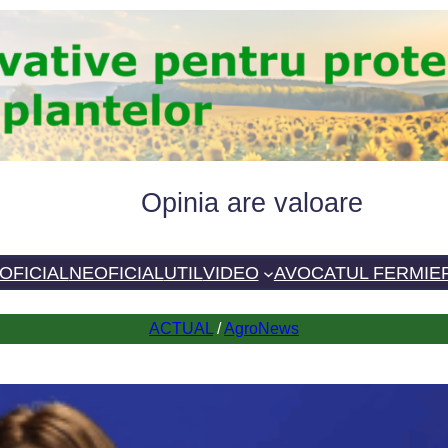
Opinia are valoare
OFICIAL
NEOFICIAL
UTIL
VIDEO
AVOCATUL FERMIE
ACTUAL
 / 
AgroNews