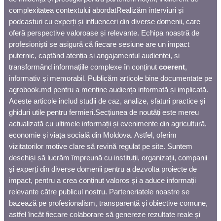
complexitatea contextului abordat
Realizăm interviuri și
podcasturi cu experți și influenceri din diverse domenii, care
oferă perspective valoroase și relevante. Echipa noastră de
profesioniști se asigură că fiecare sesiune are un impact
puternic, captând atenția și angajamentul audienței, și
transformând informațiile complexe în conținut
coerent
,
informativ și memorabil.
Publicăm articole bine documentate pe
agrobook.md pentru a menține audiența informată și implicată.
Aceste articole includ studii de caz, analize, sfaturi practice și
ghiduri utile pentru fermieri.
Secțiunea de noutăți este mereu
actualizată cu ultimele informații și evenimente din agricultură,
economie și viața socială din Moldova. Astfel, oferim
vizitatorilor motive clare să revină regulat pe site.
Suntem
deschiși să lucrăm împreună cu instituții, organizații, companii
și experți din diverse domenii pentru a dezvolta proiecte de
impact, pentru a crea conținut valoros și a aduce informații
relevante către publicul nostru. Parteneriatele noastre se
bazează pe profesionalism, transparență și obiective comune,
astfel încât fiecare colaborare să genereze rezultate reale și