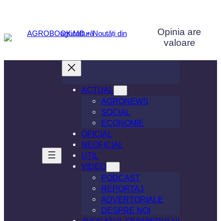
Sari
la
Opinia are
conținut
valoare
ACTUAL
AGRONEWS
SOCIAL
ECONOMIE
OFICIAL
NEOFICIAL
UTIL
VIDEO
PODCAST
REPORTAJ
ADVERTORIALE
DESPRE NOI
AVOCATUL FERMIERULUI