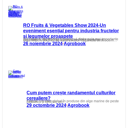
RO Fruits & Vegetables Show 2024-Un
eveniment esențial pentru industria fructelor
și legumelor proaspete
RO Fruits & Vegetables Show, unul dintre cele mai importante evenimente din România pentru sectorul fructelor și legumelor, a avut loc la Terra Events. Organizat de Modern…
26 noiembrie 2024
Agrobook
•
Cum putem crește randamentul culturilor
cerealiere?
Kelpak: Un lider global în produse din alge marine de peste patruzeci și cinci de ani!
29 octombrie 2024
Agrobook
•