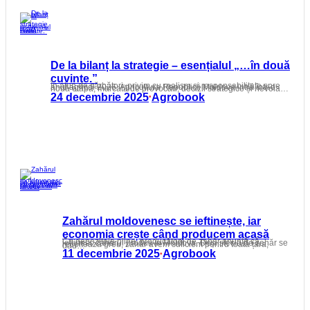
De la bilanț la strategie – esențialul „…în două
cuvinte.”
În ajun de sărbători, privim cu realism și responsabilitate spre anul agricol 2026. Agricultura Republicii Moldova intră într-o nouă etapă, marcată de provocări, decizii strategice și nevoia…
24 decembrie 2025
Agrobook
•
Zahărul moldovenesc se ieftinește, iar
economia crește când producem acasă
Cu depozitele pline, producătorii de zahăr anunță că ieftinesc zahărul produs în Moldova. Deși sfecla de zahăr se recoltează greu, zahăr avem suficient pentru toată țara, dau…
11 decembrie 2025
Agrobook
•