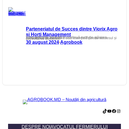
Parteneriatul de Succes dintre Viorix Agro
și Horti Management
Într-o industrie agricolă în continuă evoluție, găsirea partenerilor de încredere este esențială pentru succesul și dezvoltarea afacerilor.
30 august 2024
Agrobook
•
TikTok
YouTube
Facebook
Instagram
DESPRE NOI
AVOCATUL FERMIERULUI