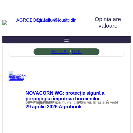
Sari
la
Opinia are
conținut
valoare
ACTUAL
 / 
UTIL
NOVACORN WG: protecție sigură a
porumbului împotriva buruienilor
Buruienile din porumb nu apar brusc ca o problemă mare — dar, în timp, „fură” apă, nutrienți și lumină, iar asta se vede direct în producție. De…
29 aprilie 2026
Agrobook
•