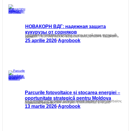
НОВАКОРН ВДГ: надежная защита
кукурузы от сорняков
Сорняки в посевах кукурузы — это тихий враг, который незаметно отбирает влагу и питание, снижая будущий урожай. Поэтому важно вовремя вмешаться и защитить поле.
25 aprilie 2026
Agrobook
•
Parcurile fotovoltaice și stocarea energiei –
oportunitate strategică pentru Moldova
Pe 5 martie 2026, Solar Energy, condusă de Andrei Durbalov, a organizat la Chișinău un eveniment dedicat energiei regenerabile și stocării energiei. Evenimentul a reunit investitori, experți…
13 martie 2026
Agrobook
•