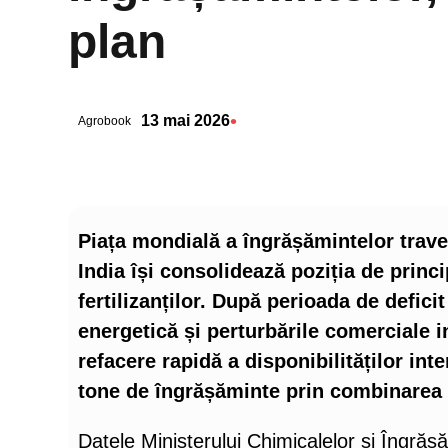
plan
•
13 mai 2026
Agrobook
Piața mondială a îngrășămintelor traver
India își consolidează poziția de princ
fertilizanților. După perioada de defici
energetică și perturbările comerciale in
refacere rapidă a disponibilităților in
tone de îngrășăminte prin combinarea p
Datele Ministerului Chimicalelor și Îngrășă