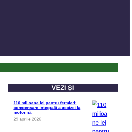
VEZI ȘI
110 milioane lei pentru fermieri:
compensare integrală a accizei la
motorină
29 aprilie 2026