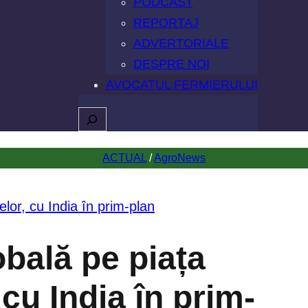
PODCAST
REPORTAJ
ADVERTORIALE
DESPRE NOI
AVOCATUL FERMIERULUI
Caută
ACTUAL
 / 
AgroNews
obală pe piața
cu India în prim-