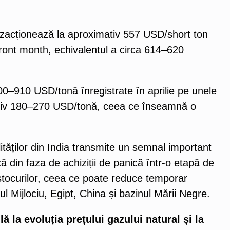
zacționează la aproximativ 557 USD/short ton
ront month, echivalentul a circa 614–620
–910 USD/tonă înregistrate în aprilie pe unele
mativ 180–270 USD/tonă, ceea ce înseamnă o
ităților din India transmite un semnal important
ă din faza de achiziții de panică într-o etapă de
 stocurilor, ceea ce poate reduce temporar
l Mijlociu, Egipt, China și bazinul Mării Negre.
 la evoluția prețului gazului natural și la