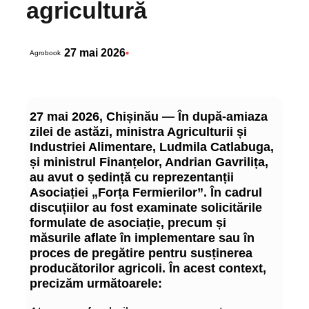
agricultură
27 mai 2026
•
Agrobook
27 mai 2026, Chișinău — În după-amiaza
zilei de astăzi, ministra Agriculturii și
Industriei Alimentare, Ludmila Catlabuga,
și ministrul Finanțelor, Andrian Gavrilița,
au avut o ședință cu reprezentanții
Asociației „Forța Fermierilor”. În cadrul
discuțiilor au fost examinate solicitările
formulate de asociație, precum și
măsurile aflate în implementare sau în
proces de pregătire pentru susținerea
producătorilor agricoli. În acest context,
precizăm următoarele: