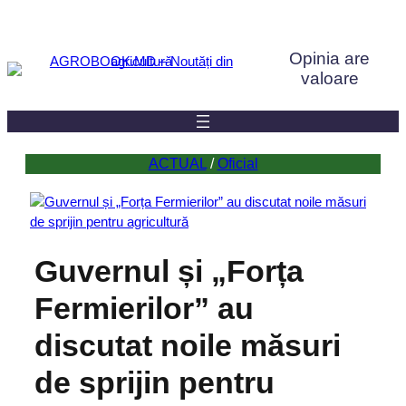
Sari
la
Opinia are
conținut
valoare
ACTUAL
 / 
Oficial
Guvernul și „Forța
Fermierilor” au
discutat noile măsuri
de sprijin pentru