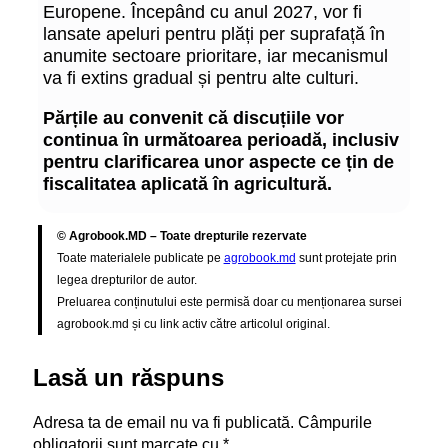
Europene. Începând cu anul 2027, vor fi
lansate apeluri pentru plăți per suprafață în
anumite sectoare prioritare, iar mecanismul
va fi extins gradual și pentru alte culturi.
Părțile au convenit că discuțiile vor
continua în următoarea perioadă, inclusiv
pentru clarificarea unor aspecte ce țin de
fiscalitatea aplicată în agricultură.
© Agrobook.MD – Toate drepturile rezervate
Toate materialele publicate pe
agrobook.md
sunt protejate prin
legea drepturilor de autor.
Preluarea conținutului este permisă doar cu menționarea sursei
agrobook.md și cu link activ către articolul original.
Lasă un răspuns
Adresa ta de email nu va fi publicată.
Câmpurile
obligatorii sunt marcate cu
*