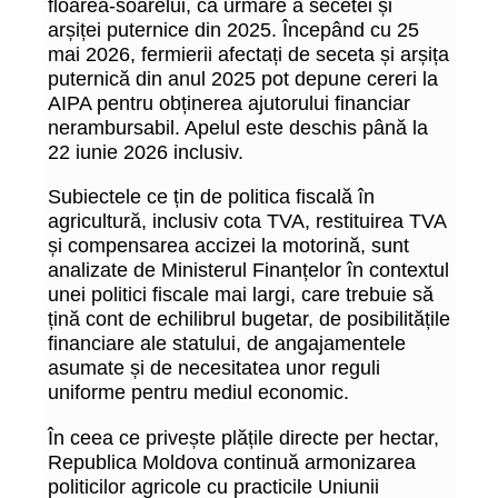
floarea-soarelui, ca urmare a secetei și
arșiței puternice din 2025. Începând cu 25
mai 2026, fermierii afectați de seceta și arșița
puternică din anul 2025 pot depune cereri la
AIPA pentru obținerea ajutorului financiar
nerambursabil. Apelul este deschis până la
22 iunie 2026 inclusiv.
Subiectele ce țin de politica fiscală în
agricultură, inclusiv cota TVA, restituirea TVA
și compensarea accizei la motorină, sunt
analizate de Ministerul Finanțelor în contextul
unei politici fiscale mai largi, care trebuie să
țină cont de echilibrul bugetar, de posibilitățile
financiare ale statului, de angajamentele
asumate și de necesitatea unor reguli
uniforme pentru mediul economic.
În ceea ce privește plățile directe per hectar,
Republica Moldova continuă armonizarea
politicilor agricole cu practicile Uniunii