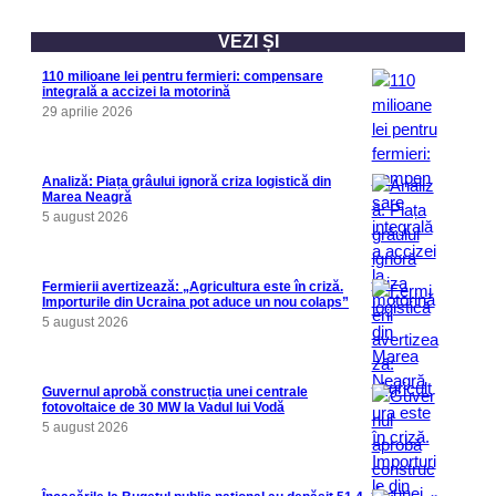
VEZI ȘI
110 milioane lei pentru fermieri: compensare
integrală a accizei la motorină
29 aprilie 2026
Analiză: Piața grâului ignoră criza logistică din
Marea Neagră
5 august 2026
Fermierii avertizează: „Agricultura este în criză.
Importurile din Ucraina pot aduce un nou colaps”
5 august 2026
Guvernul aprobă construcția unei centrale
fotovoltaice de 30 MW la Vadul lui Vodă
5 august 2026