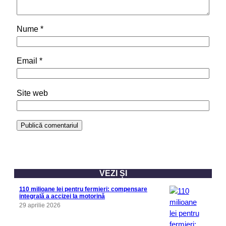
Nume
*
Email
*
Site web
VEZI ȘI
110 milioane lei pentru fermieri: compensare
integrală a accizei la motorină
29 aprilie 2026