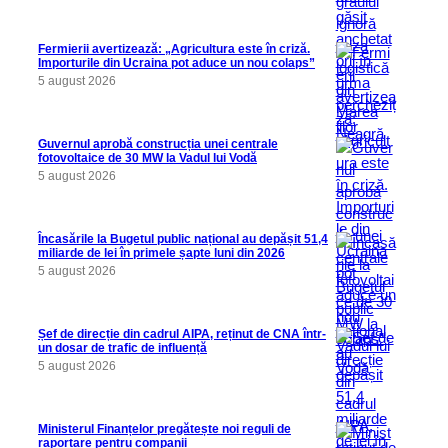
Fermierii avertizează: „Agricultura este în criză.
Importurile din Ucraina pot aduce un nou colaps”
5 august 2026
Guvernul aprobă construcția unei centrale
fotovoltaice de 30 MW la Vadul lui Vodă
5 august 2026
Încasările la Bugetul public național au depășit 51,4
miliarde de lei în primele șapte luni din 2026
5 august 2026
Șef de direcție din cadrul AIPA, reținut de CNA într-
un dosar de trafic de influență
5 august 2026
Ministerul Finanțelor pregătește noi reguli de
raportare pentru companii