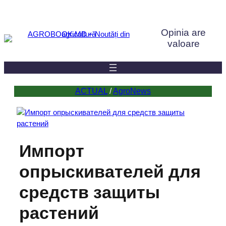
Sari
la
Opinia are
conținut
valoare
ACTUAL
 / 
AgroNews
Импорт
опрыскивателей для
средств защиты
растений