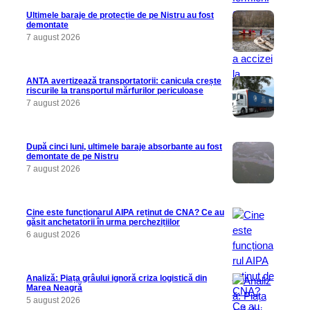
Ultimele baraje de protecție de pe Nistru au fost
demontate
7 august 2026
ANTA avertizează transportatorii: canicula crește
riscurile la transportul mărfurilor periculoase
7 august 2026
După cinci luni, ultimele baraje absorbante au fost
demontate de pe Nistru
7 august 2026
Cine este funcționarul AIPA reținut de CNA? Ce au
găsit anchetatorii în urma perchezițiilor
6 august 2026
Analiză: Piața grâului ignoră criza logistică din
Marea Neagră
5 august 2026