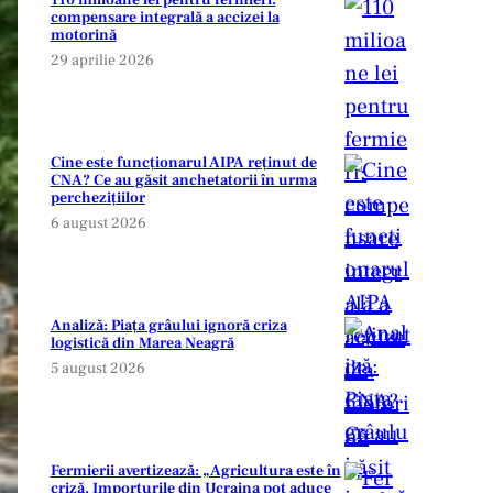
110 milioane lei pentru fermieri:
compensare integrală a accizei la
motorină
29 aprilie 2026
Cine este funcționarul AIPA reținut de
CNA? Ce au găsit anchetatorii în urma
perchezițiilor
6 august 2026
Analiză: Piața grâului ignoră criza
logistică din Marea Neagră
5 august 2026
Fermierii avertizează: „Agricultura este în
criză. Importurile din Ucraina pot aduce