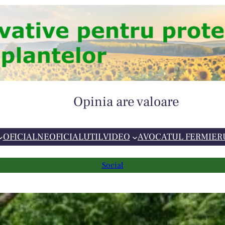
Opinia are valoare
OFICIAL
NEOFICIAL
UTIL
VIDEO
AVOCATUL FERMIER
Social