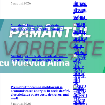
5 august 2026
Ministerul Finanțelor pregătește noi
reguli de raportare pentru companii
5 august 2026
Nivelul apei din Nistru scade alarmant:
avertismentul lui Gheorghe Hașder
5 august 2026
Premierul îndeamnă moldovenii să
economisească energia: În orele de vârf,
electricitatea poate costa de trei ori mai
mult
5 august 2026