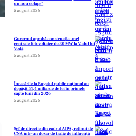
un nou colaps”
5 august 2026
Guvernul aprobă construcția unei
centrale fotovoltaice de 30 MW la Vadul lui
Vodă
5 august 2026
Încasările la Bugetul public național au
depășit 51,4 miliarde de lei în primele
șapte luni din 2026
5 august 2026
Șef de direcție din cadrul AIPA, reținut de
CNA într-un dosar de trafic de influență