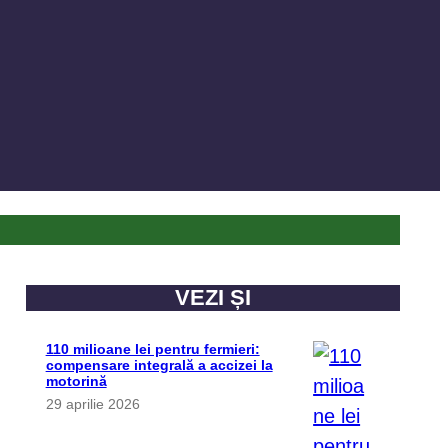
VEZI ȘI
110 milioane lei pentru fermieri:
compensare integrală a accizei la
motorină
29 aprilie 2026