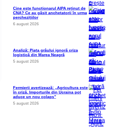
Cine este funcționarul AIPA reținut de
CNA? Ce au găsit anchetatorii în urma
perchezițiilor
6 august 2026
Analiză: Piața grâului ignoră criza
logistică din Marea Neagră
5 august 2026
Fermierii avertizează: „Agricultura este
în criză. Importurile din Ucraina pot
aduce un nou colaps”
5 august 2026