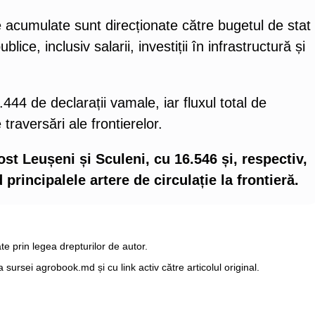
le acumulate sunt direcționate către bugetul de stat
blice, inclusiv salarii, investiții în infrastructură și
444 de declarații vamale, iar fluxul total de
traversări ale frontierelor.
st Leușeni și Sculeni, cu 16.546 și, respectiv,
rincipalele artere de circulație la frontieră.
te prin legea drepturilor de autor.
ursei agrobook.md și cu link activ către articolul original.