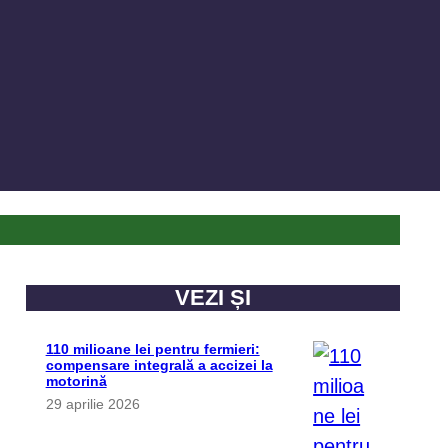
VEZI ȘI
110 milioane lei pentru fermieri:
compensare integrală a accizei la
motorină
29 aprilie 2026