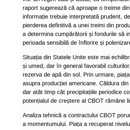
raport sugerează că aproape o treime din 
informație trebuie interpretată prudent, d
pierderea definitivă a unei treimi din produ
a determina cumpărătorii și fondurile să i
perioada sensibilă de înflorire și polenizar
Situația din Statele Unite este mai echilib
și umed, dar în general favorabil culturilo
rezerva de apă din sol. Prin urmare, pia
asupra producției americane. Căldura din S
dar atât timp cât precipitațiile periodice c
potențialul de creștere al CBOT rămâne li
Analiza tehnică a contractului CBOT por
a momentumului. Piața a recuperat nivelu