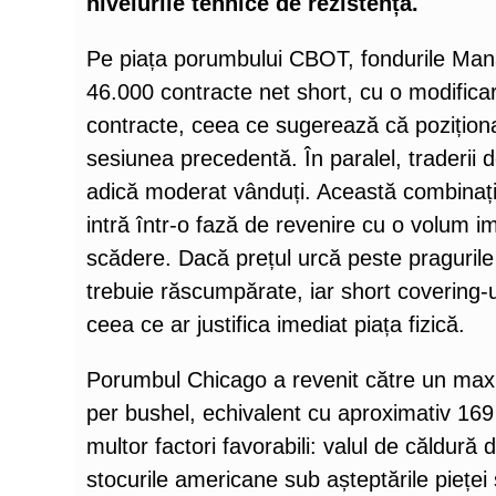
nivelurile tehnice de rezistență.
Pe piața porumbului CBOT, fondurile Man
46.000 contracte net short, cu o modifica
contracte, ceea ce sugerează că poziționa
sesiunea precedentă. În paralel, traderii
adică moderat vânduți. Această combinație
intră într-o fază de revenire cu o volum i
scădere. Dacă prețul urcă peste pragurile 
trebuie răscumpărate, iar short covering-
ceea ce ar justifica imediat piața fizică.
Porumbul Chicago a revenit către un maxim 
per bushel, echivalent cu aproximativ 169
multor factori favorabili: valul de căldură 
stocurile americane sub așteptările pieței ș