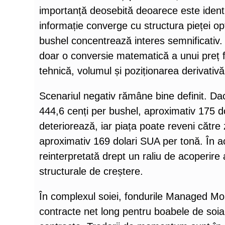
importanță deosebită deoarece este identi
informație converge cu structura pieței op
bushel concentrează interes semnificativ.
doar o conversie matematică a unui preț f
tehnică, volumul și poziționarea derivativă
Scenariul negativ rămâne bine definit. D
444,6 cenți per bushel, aproximativ 175 d
deteriorează, iar piața poate reveni către
aproximativ 169 dolari SUA per tonă. În a
reinterpretată drept un raliu de acoperire a
structurale de creștere.
În complexul soiei, fondurile Managed Mo
contracte net long pentru boabele de soia,