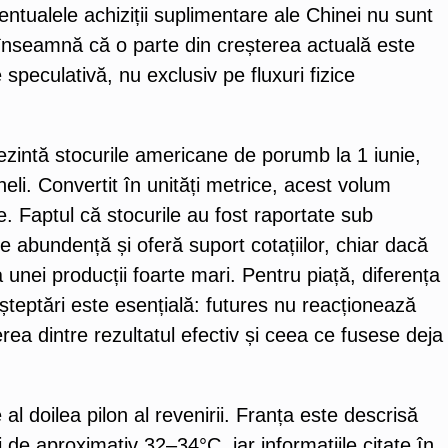
entualele achiziții suplimentare ale Chinei nu sunt
 înseamnă că o parte din creșterea actuală este
e speculativă, nu exclusiv pe fluxuri fizice
zintă stocurile americane de porumb la 1 iunie,
eli. Convertit în unități metrice, acest volum
. Faptul că stocurile au fost raportate sub
de abundență și oferă suport cotațiilor, chiar dacă
 unei producții foarte mari. Pentru piață, diferența
așteptări este esențială: futures nu reacționează
terea dintre rezultatul efectiv și ceea ce fusese deja
l doilea pilon al revenirii. Franța este descrisă
 de aproximativ 32–34°C, iar informațiile citate în