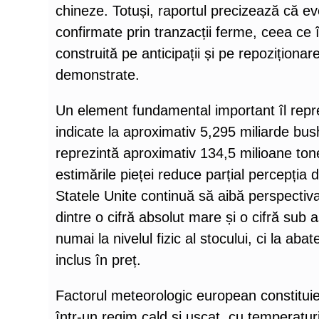
chineze. Totuși, raportul precizează că ev
confirmate prin tranzacții ferme, ceea ce
construită pe anticipații și pe repoziționar
demonstrate.
Un element fundamental important îl repre
indicate la aproximativ 5,295 miliarde bush
reprezintă aproximativ 134,5 milioane tone
estimările pieței reduce parțial percepția 
Statele Unite continuă să aibă perspectiva
dintre o cifră absolut mare și o cifră sub 
numai la nivelul fizic al stocului, ci la aba
inclus în preț.
Factorul meteorologic european constituie a
într-un regim cald și uscat, cu temperaturi