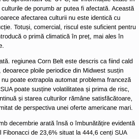
culturile de porumb ar putea fi afectată. Această
eoarece afectarea culturii nu este identică cu
cție. Totuși, comercial, riscul este suficient pentru
ntroducă o primă climatică în preț, mai ales în
e.
rată. regiunea Corn Belt este descris ca fiind cald
r, deoarece ploile periodice din Midwest susțin
ța nu poate extrapola automat problema franceză
UA poate susține volatilitatea și prima de risc,
ontinuă și starea culturilor rămâne satisfăcătoare,
mitat de perspectiva unei oferte americane mari.
umb decembrie arată însă o îmbunătățire evidentă
l Fibonacci de 23,6% situat la 444,6 cenți SUA