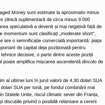
aged Money sunt estimate la aproximativ minus
re zilnică suplimentară de circa minus 9.000
rea speculativă a devenit și mai negativă față de
 de momentum sunt clasificați „moderate short”,
 are o semnificație comercială importantă: piața
mportant de capital deja poziționată pentru
tehnice decisive, o parte dintre aceste poziții
ul poate amplifica mișcarea ascendentă dincolo de
al ultimei luni în jurul valorii de 4,30 dolari SUA
 dolari SUA per tonă, pe fondul combinării mai
din Statele Unite, riscul climatic sever din Franța,
i discuțiile privind o posibilă relansare a cererii