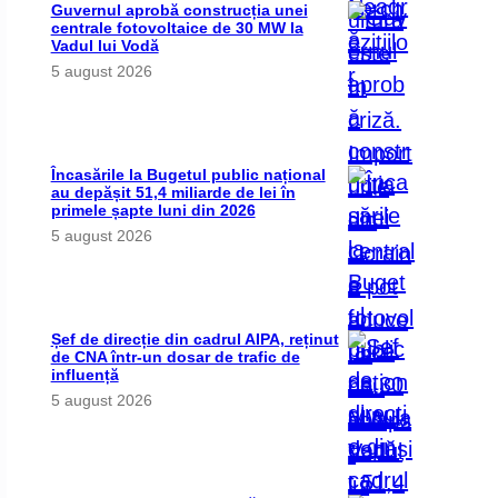
Guvernul aprobă construcția unei
centrale fotovoltaice de 30 MW la
Vadul lui Vodă
5 august 2026
Încasările la Bugetul public național
au depășit 51,4 miliarde de lei în
primele șapte luni din 2026
5 august 2026
Șef de direcție din cadrul AIPA, reținut
de CNA într-un dosar de trafic de
influență
5 august 2026