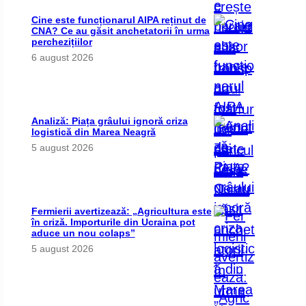
Cine este funcționarul AIPA reținut de
CNA? Ce au găsit anchetatorii în urma
perchezițiilor
6 august 2026
Analiză: Piața grâului ignoră criza
logistică din Marea Neagră
5 august 2026
Fermierii avertizează: „Agricultura este
în criză. Importurile din Ucraina pot
aduce un nou colaps”
5 august 2026