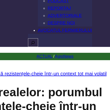
PODCAST
REPORTAJ
ADVERTORIALE
DESPRE NOI
AVOCATUL FERMIERULUI
Caută
ACTUAL
 / 
AgroNews
erealelor: porumbul
țele-cheie într-un