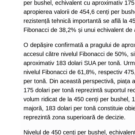
per bushel, echivalent cu aproximativ 175 
apropierea valorii de 454,6 cenți per bus
rezistență tehnică importantă se află la 4
Fibonacci de 38,2% și unui echivalent de 
O depășire confirmată a pragului de apro
accesul către nivelul Fibonacci de 50%, si
aproximativ 183 dolari SUA per tonă. Urm
nivelul Fibonacci de 61,8%, respectiv 475
per tonă. Din această perspectivă, piața a
175 dolari per tonă reprezintă suportul r
volum ridicat de la 450 cenți per bushel, 
majoră, 183 dolari per tonă constituie obie
reprezintă zona superioară de decizie.
Nivelul de 450 cenți per bushel, echivalen