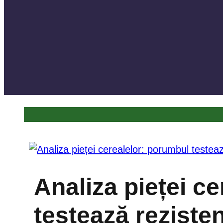
Analiza pieței c
testează rezisten