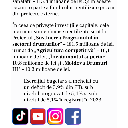
sănătății – 113,8 milioane de lei. Și în aceste
cazuri, o parte a fondurilor neutilizate provin
din proiecte externe.
În ceea ce privește investițiile capitale, cele
mai mari sume rămase neutilizate sunt la
Proiectul „
Susținerea Programului în
sectorul drumurilor
” – 181,5 milioane de lei,
urmat de „
Agricultura competitivă
” – 16,1
milioane de lei, „
Învățământul superior
” –
10,8 milioane de lei și „
Moldova Drumuri
III
” – 10,3 milioane de lei.
Exercițiul bugetar s-a încheiat cu
un deficit de 3,9% din PIB, sub
nivelul prognozat de 5,4% și sub
nivelul de 5,1% înregistrat în 2023.