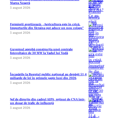
Marea Neagră
5 august 2026
Fermierii avertizează: „Agricultura este în criză.
Importurile din Ucraina pot aduce un nou colaps”
5 august 2026
Guvernul aprobă construcția unei centrale
fotovoltaice de 30 MW la Vadul lui Vodă
5 august 2026
Încasările la Bugetul public național au depășit 51,4
miliarde de lei în primele șapte luni din 2026
5 august 2026
Șef de direcție din cadrul AIPA, reținut de CNA într-
un dosar de trafic de influență
5 august 2026