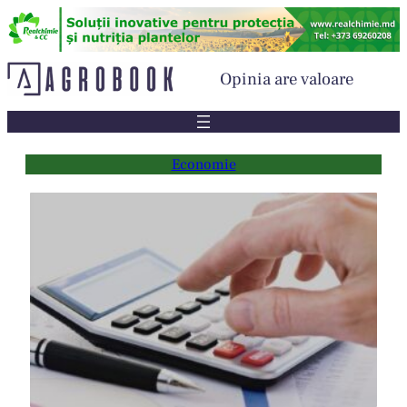
Sari
la
conținut
Opinia are valoare
Economie