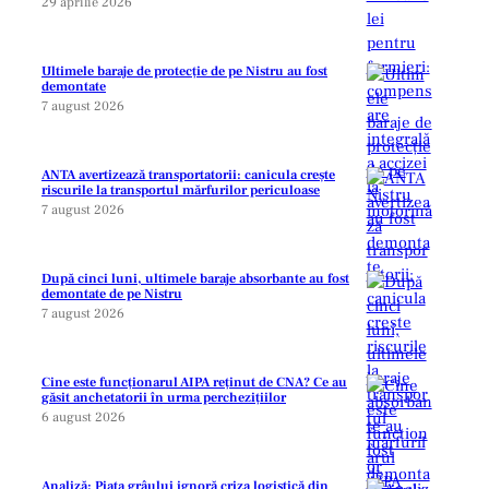
29 aprilie 2026
Ultimele baraje de protecție de pe Nistru au fost
demontate
7 august 2026
ANTA avertizează transportatorii: canicula crește
riscurile la transportul mărfurilor periculoase
7 august 2026
După cinci luni, ultimele baraje absorbante au fost
demontate de pe Nistru
7 august 2026
Cine este funcționarul AIPA reținut de CNA? Ce au
găsit anchetatorii în urma perchezițiilor
6 august 2026
Analiză: Piața grâului ignoră criza logistică din