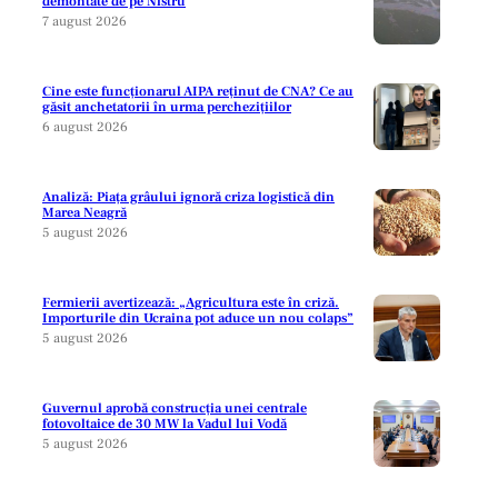
demontate de pe Nistru
7 august 2026
Cine este funcționarul AIPA reținut de CNA? Ce au
găsit anchetatorii în urma perchezițiilor
6 august 2026
Analiză: Piața grâului ignoră criza logistică din
Marea Neagră
5 august 2026
Fermierii avertizează: „Agricultura este în criză.
Importurile din Ucraina pot aduce un nou colaps”
5 august 2026
Guvernul aprobă construcția unei centrale
fotovoltaice de 30 MW la Vadul lui Vodă
5 august 2026