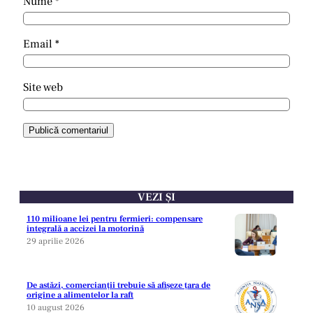
Nume
*
Email
*
Site web
VEZI ȘI
110 milioane lei pentru fermieri: compensare
integrală a accizei la motorină
29 aprilie 2026
De astăzi, comercianții trebuie să afișeze țara de
origine a alimentelor la raft
10 august 2026