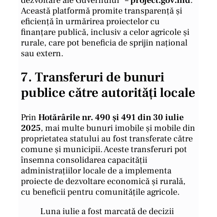
dezvoltare ale Guvernului” –
project.gov.md
.
Această platformă promite transparență și
eficiență în urmărirea proiectelor cu
finanțare publică, inclusiv a celor agricole și
rurale, care pot beneficia de sprijin național
sau extern.
7.
Transferuri de bunuri
publice către autorități locale
Prin
Hotărârile nr. 490 și 491 din 30 iulie
2025
, mai multe bunuri imobile și mobile din
proprietatea statului au fost transferate către
comune și municipii. Aceste transferuri pot
însemna consolidarea capacității
administrațiilor locale de a implementa
proiecte de dezvoltare economică și rurală,
cu beneficii pentru comunitățile agricole.
Luna iulie a fost marcată de decizii