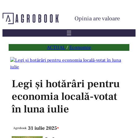
Sari
la
Opinia are valoare
conținut
ACTUAL
 / 
Economie
Legi și hotărâri pentru
economia locală-votat
în luna iulie
31 iulie 2025
•
Agrobook