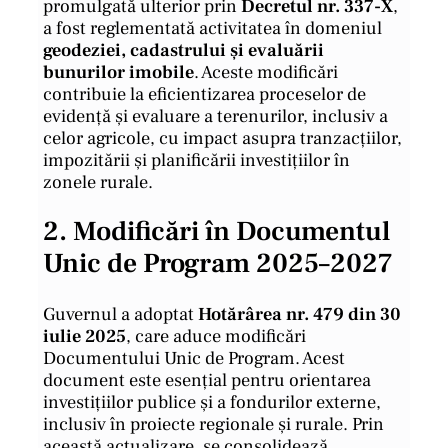
promulgată ulterior prin
Decretul nr. 337-X
,
a fost reglementată activitatea în domeniul
geodeziei, cadastrului și evaluării
bunurilor imobile
. Aceste modificări
contribuie la eficientizarea proceselor de
evidență și evaluare a terenurilor, inclusiv a
celor agricole, cu impact asupra tranzacțiilor,
impozitării și planificării investițiilor în
zonele rurale.
2.
Modificări în Documentul
Unic de Program 2025–2027
Guvernul a adoptat
Hotărârea nr. 479 din 30
iulie 2025
, care aduce modificări
Documentului Unic de Program. Acest
document este esențial pentru orientarea
investițiilor publice și a fondurilor externe,
inclusiv în proiecte regionale și rurale. Prin
această actualizare, se consolidează