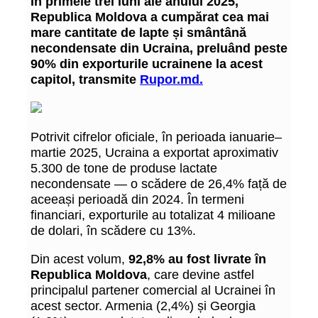
În primele trei luni ale anului 2025,
Republica Moldova a cumpărat cea mai
mare cantitate de lapte și smântână
necondensate din Ucraina, preluând peste
90% din exporturile ucrainene la acest
capitol, transmite
Rupor.md.
Potrivit cifrelor oficiale, în perioada ianuarie–
martie 2025, Ucraina a exportat aproximativ
5.300 de tone de produse lactate
necondensate — o scădere de 26,4% față de
aceeași perioadă din 2024. În termeni
financiari, exporturile au totalizat 4 milioane
de dolari, în scădere cu 13%.
Din acest volum,
92,8% au fost livrate în
Republica Moldova
, care devine astfel
principalul partener comercial al Ucrainei în
acest sector. Armenia (2,4%) și Georgia