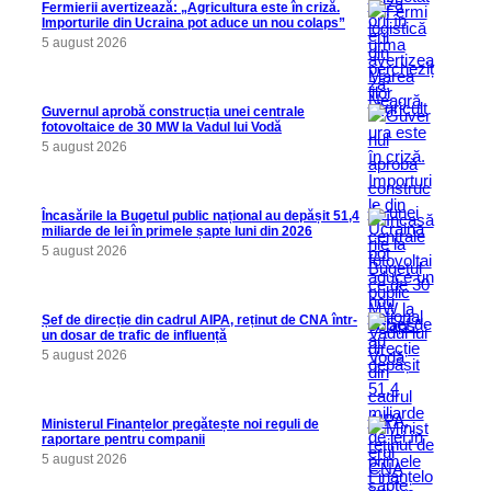
Fermierii avertizează: „Agricultura este în criză.
Importurile din Ucraina pot aduce un nou colaps”
5 august 2026
Guvernul aprobă construcția unei centrale
fotovoltaice de 30 MW la Vadul lui Vodă
5 august 2026
Încasările la Bugetul public național au depășit 51,4
miliarde de lei în primele șapte luni din 2026
5 august 2026
Șef de direcție din cadrul AIPA, reținut de CNA într-
un dosar de trafic de influență
5 august 2026
Ministerul Finanțelor pregătește noi reguli de
raportare pentru companii
5 august 2026