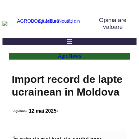
Sari
la
Opinia are
conținut
valoare
AgroNews
Import record de lapte
ucrainean în Moldova
12 mai 2025
•
Agrobook