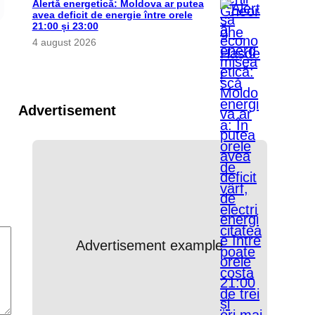
Alertă energetică: Moldova ar putea
avea deficit de energie între orele
21:00 și 23:00
4 august 2026
Advertisement
Advertisement example