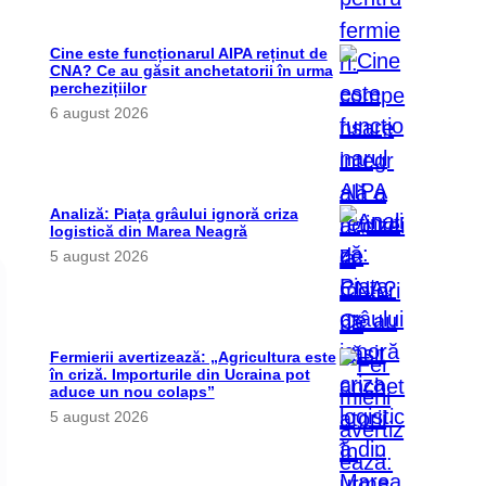
Cine este funcționarul AIPA reținut de
CNA? Ce au găsit anchetatorii în urma
perchezițiilor
6 august 2026
Analiză: Piața grâului ignoră criza
logistică din Marea Neagră
5 august 2026
Fermierii avertizează: „Agricultura este
în criză. Importurile din Ucraina pot
aduce un nou colaps”
5 august 2026