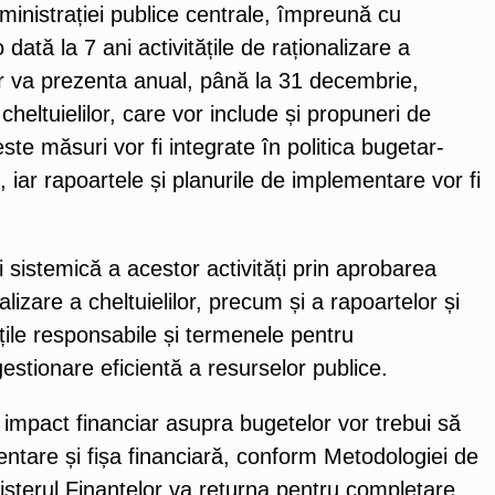
dministrației publice centrale, împreună cu
 dată la 7 ani activitățile de raționalizare a
lor va prezenta anual, până la 31 decembrie,
cheltuielilor, care vor include și propuneri de
te măsuri vor fi integrate în politica bugetar-
 iar rapoartele și planurile de implementare vor fi
 sistemică a acestor activități prin aprobarea
alizare a cheltuielilor, precum și a rapoartelor și
tățile responsabile și termenele pentru
stionare eficientă a resurselor publice.
 impact financiar asupra bugetelor vor trebui să
entare și fișa financiară, conform Metodologiei de
isterul Finanțelor va returna pentru completare