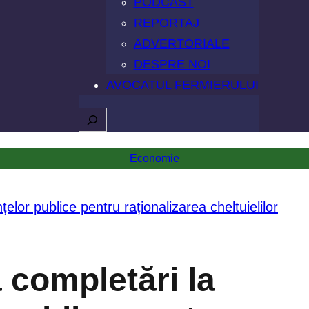
PODCAST
REPORTAJ
ADVERTORIALE
DESPRE NOI
AVOCATUL FERMIERULUI
Caută
Economie
 completări la