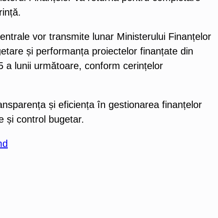
ință.
 centrale vor transmite lunar Ministerului Finanțelor
getare și performanța proiectelor finanțate din
5 a lunii următoare, conform cerințelor
nsparența și eficiența în gestionarea finanțelor
e și control bugetar.
md