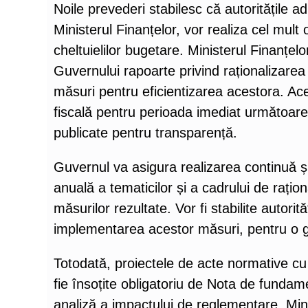
Noile prevederi stabilesc că autoritățile a
Ministerul Finanțelor, vor realiza cel mult o
cheltuielilor bugetare. Ministerul Finanțe
Guvernului rapoarte privind raționalizarea 
măsuri pentru eficientizarea acestora. Aces
fiscală pentru perioada imediat următoare,
publicate pentru transparență.
Guvernul va asigura realizarea continuă și
anuală a tematicilor și a cadrului de rațion
măsurilor rezultate. Vor fi stabilite autori
implementarea acestor măsuri, pentru o ge
Totodată, proiectele de acte normative cu
fie însoțite obligatoriu de Nota de fundam
analiză a impactului de reglementare. Min