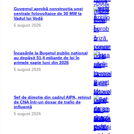
Guvernul aprobă construcția unei
centrale fotovoltaice de 30 MW la
Vadul lui Vodă
5 august 2026
Încasările la Bugetul public național
au depășit 51,4 miliarde de lei în
primele șapte luni din 2026
5 august 2026
Șef de direcție din cadrul AIPA, reținut
de CNA într-un dosar de trafic de
influență
5 august 2026