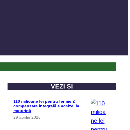
VEZI ȘI
110 milioane lei pentru fermieri:
compensare integrală a accizei la
motorină
29 aprilie 2026