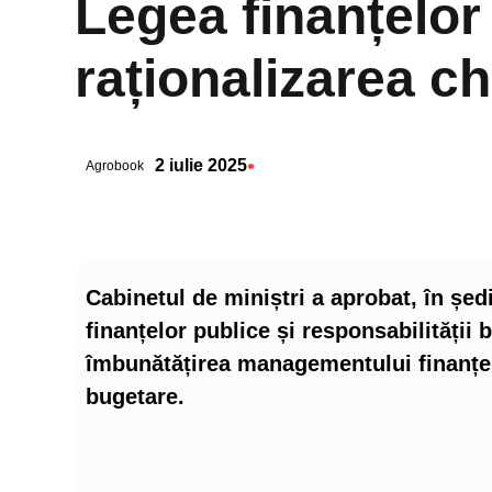
Legea finanțelor
raționalizarea ch
•
2 iulie 2025
Agrobook
Cabinetul de miniștri a aprobat, în șed
finanțelor publice și responsabilității 
îmbunătățirea managementului finanțelo
bugetare.