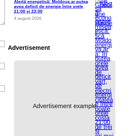
Alertă energetică: Moldova ar putea
avea deficit de energie între orele
21:00 și 23:00
4 august 2026
Advertisement
Advertisement example