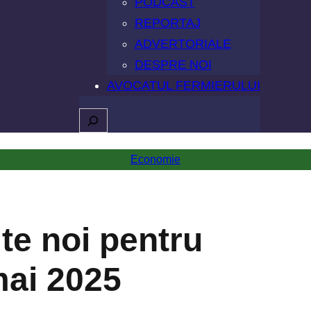
PODCAST
REPORTAJ
ADVERTORIALE
DESPRE NOI
AVOCATUL FERMIERULUI
Caută
Economie
ite noi pentru
mai 2025