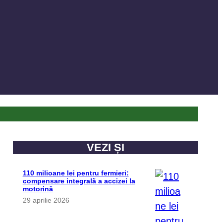
VEZI ȘI
110 milioane lei pentru fermieri:
compensare integrală a accizei la
motorină
29 aprilie 2026