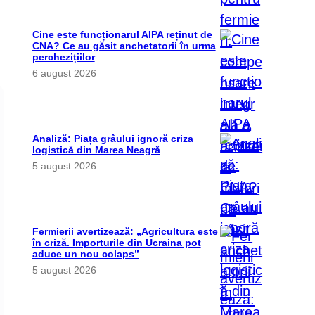
Cine este funcționarul AIPA reținut de
CNA? Ce au găsit anchetatorii în urma
perchezițiilor
6 august 2026
Analiză: Piața grâului ignoră criza
logistică din Marea Neagră
5 august 2026
Fermierii avertizează: „Agricultura este
în criză. Importurile din Ucraina pot
aduce un nou colaps”
5 august 2026