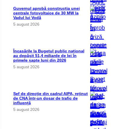
Guvernul aprobă construcția unei
centrale fotovoltaice de 30 MW la
Vadul lui Vodă
5 august 2026
Încasările la Bugetul public național
au depășit 51,4 miliarde de lei în
primele șapte luni din 2026
5 august 2026
Șef de direcție din cadrul AIPA, reținut
de CNA într-un dosar de trafic de
influență
5 august 2026