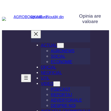
Sari
la
Opinia are
conținut
valoare
ACTUAL
AGRONEWS
SOCIAL
ECONOMIE
OFICIAL
NEOFICIAL
UTIL
VIDEO
PODCAST
REPORTAJ
ADVERTORIALE
DESPRE NOI
AVOCATUL FERMIERULUI