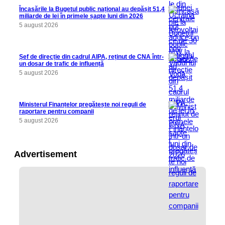
Încasările la Bugetul public național au depășit 51,4
miliarde de lei în primele șapte luni din 2026
5 august 2026
Șef de direcție din cadrul AIPA, reținut de CNA într-
un dosar de trafic de influență
5 august 2026
Ministerul Finanțelor pregătește noi reguli de
raportare pentru companii
5 august 2026
Advertisement