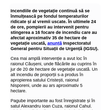
Incendiile de vegetație continuă să se
înmulțească pe fondul temperaturilor
ridicate și al vremii uscate. În ultimele 24
de ore, pompierii au intervenit pentru
stingerea a 16 focare de incendiu care au
afectat aproximativ 35 de hectare de
vegetație uscată,
anunță
Inspectoratul
General pentru Situații de Urgență (IGSU).
Cea mai amplă intervenție a avut loc în
raionul Căușeni, unde flăcările au cuprins în
jur de 20 de hectare de vegetație uscată. Un
alt incendiu de proporții s-a produs în
apropierea satului Cristești, raionul
Nisporeni, unde au ars aproximativ 5
hectare.
Pagube importante au fost înregistrate și în
satul Alexandru Ioan Cuza, raionul Cahul.