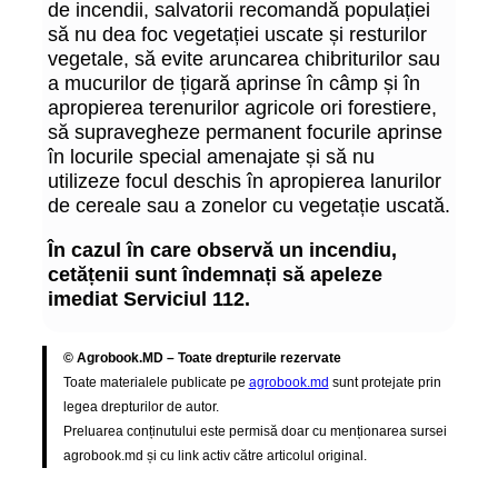
de incendii, salvatorii recomandă populației
să nu dea foc vegetației uscate și resturilor
vegetale, să evite aruncarea chibriturilor sau
a mucurilor de țigară aprinse în câmp și în
apropierea terenurilor agricole ori forestiere,
să supravegheze permanent focurile aprinse
în locurile special amenajate și să nu
utilizeze focul deschis în apropierea lanurilor
de cereale sau a zonelor cu vegetație uscată.
În cazul în care observă un incendiu,
cetățenii sunt îndemnați să apeleze
imediat Serviciul 112.
© Agrobook.MD – Toate drepturile rezervate
Toate materialele publicate pe
agrobook.md
sunt protejate prin
legea drepturilor de autor.
Preluarea conținutului este permisă doar cu menționarea sursei
agrobook.md și cu link activ către articolul original.