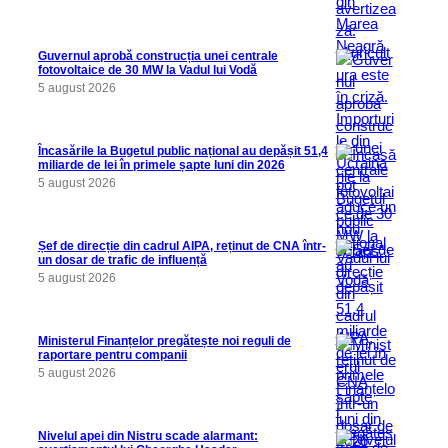
Guvernul aprobă construcția unei centrale
fotovoltaice de 30 MW la Vadul lui Vodă
5 august 2026
Încasările la Bugetul public național au depășit 51,4
miliarde de lei în primele șapte luni din 2026
5 august 2026
Șef de direcție din cadrul AIPA, reținut de CNA într-
un dosar de trafic de influență
5 august 2026
Ministerul Finanțelor pregătește noi reguli de
raportare pentru companii
5 august 2026
Nivelul apei din Nistru scade alarmant: