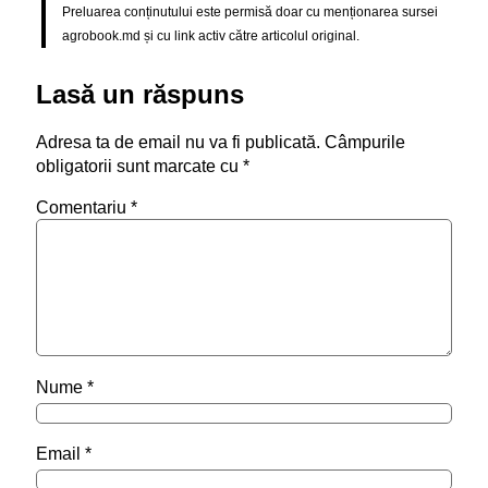
Preluarea conținutului este permisă doar cu menționarea sursei
agrobook.md și cu link activ către articolul original.
Lasă un răspuns
Adresa ta de email nu va fi publicată.
Câmpurile
obligatorii sunt marcate cu
*
Comentariu
*
Nume
*
Email
*