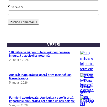
Site web
VEZI ȘI
110 milioane lei pentru fermieri: compensare
integrală a accizei la motorină
29 aprilie 2026
Analiză: Piața grâului ignoră criza logistică din
Marea Neagră
5 august 2026
Fermierii avertizează: „Agricultura este în criză.
Importurile din Ucraina pot aduce un nou colaps”
5 august 2026