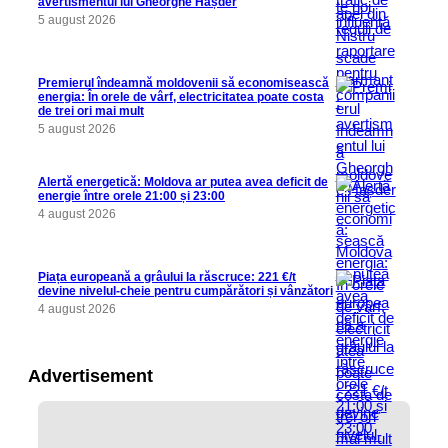
avertismentul lui Gheorghe Hașder
5 august 2026
Premierul îndeamnă moldovenii să economisească
energia: În orele de vârf, electricitatea poate costa
de trei ori mai mult
5 august 2026
Alertă energetică: Moldova ar putea avea deficit de
energie între orele 21:00 și 23:00
4 august 2026
Piața europeană a grâului la răscruce: 221 €/t
devine nivelul-cheie pentru cumpărători și vânzători
4 august 2026
Advertisement