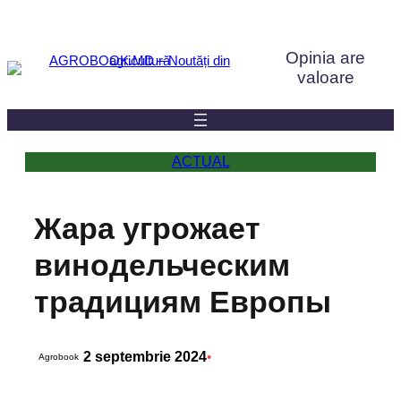
Sari
la
Opinia are
conținut
valoare
ACTUAL
Жара угрожает
винодельческим
традициям Европы
2 septembrie 2024
•
Agrobook