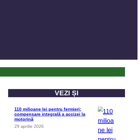
VEZI ȘI
110 milioane lei pentru fermieri:
compensare integrală a accizei la
motorină
29 aprilie 2026