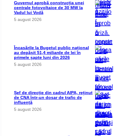
Guvernul aprobă construcția unei
centrale fotovoltaice de 30 MW la
Vadul lui Vodă
5 august 2026
Încasările la Bugetul public național
au depășit 51,4 miliarde de lei în
primele șapte luni din 2026
5 august 2026
Șef de direcție din cadrul AIPA, reținut
de CNA într-un dosar de trafic de
influență
5 august 2026