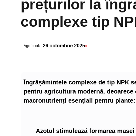
prețurilor la îng
complexe tip NPK
•
26 octombrie 2025
Agrobook
Îngrășămintele complexe de tip NPK s
pentru agricultura modernă, deoarece c
macronutrienți esențiali pentru plante: 
Azotul stimulează formarea masei v