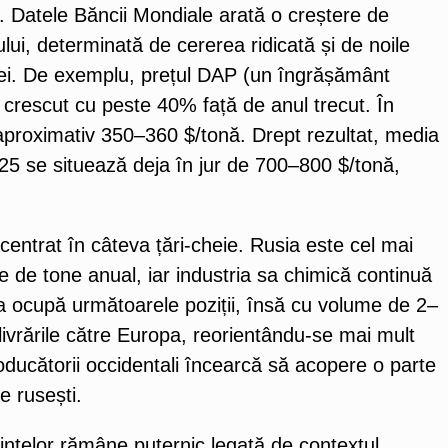
u. Datele Băncii Mondiale arată o creștere de
lui, determinată de cererea ridicată și de noile
asei. De exemplu, prețul DAP (un îngrășământ
 crescut cu peste 40% față de anul trecut. În
aproximativ 350–360 $/tonă. Drept rezultat, media
025 se situează deja în jur de 700–800 $/tonă,
entrat în câteva țări-cheie. Rusia este cel mai
e de tone anual, iar industria sa chimică continuă
da ocupă următoarele poziții, însă cu volume de 2–
livrările către Europa, reorientându-se mai mult
oducătorii occidentali încearcă să acopere o parte
e rusești.
ntelor rămâne puternic legată de contextul