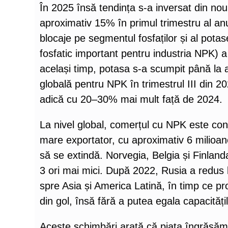
În 2025 însă tendința s-a inversat din no
aproximativ 15% în primul trimestru al anu
blocaje pe segmentul fosfaților și al pot
fosfatic important pentru industria NPK) a
același timp, potasa s-a scumpit până la 
globală pentru NPK în trimestrul III din 2
adică cu 20–30% mai mult față de 2024.
La nivel global, comerțul cu NPK este conc
mare exportator, cu aproximativ 6 milioan
să se extindă. Norvegia, Belgia și Finlan
3 ori mai mici. După 2022, Rusia a redus 
spre Asia și America Latină, în timp ce pr
din gol, însă fără a putea egala capacitățil
Aceste schimbări arată că piața îngrășămi