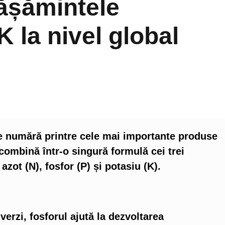
rășămintele
 la nivel global
e numără printre cele mai importante produse
ombină într-o singură formulă cei trei
azot (N), fosfor (P) și potasiu (K).
erzi, fosforul ajută la dezvoltarea