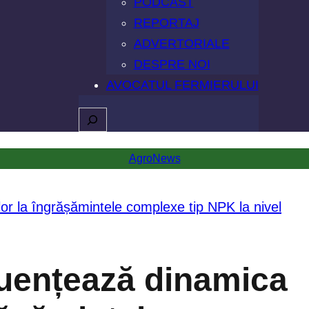
PODCAST
REPORTAJ
ADVERTORIALE
DESPRE NOI
AVOCATUL FERMIERULUI
Caută
AgroNews
fluențează dinamica