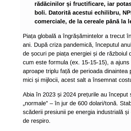
rădăcinilor și fructificare, iar pota
boli. Datorită acestui echilibru, NP
comerciale, de la cereale până la l
Piața globală a îngrășămintelor a trecut în
ani. După criza pandemică, începutul anul
de șocuri pe piața energiei și de războiul
cum este formula (ex. 15-15-15), a ajuns 
aproape triplu față de perioada dinaintea 
mici și mijlocii, acest salt a însemnat cost
Abia în 2023 și 2024 prețurile au început 
„normale” – în jur de 600 dolari/tonă. Stabil
scăderii presiunii pe energia industrială și 
de respiro.