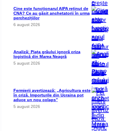
Cine este funcționarul AIPA reținut de
CNA? Ce au găsit anchetatorii în urma
perchezițiilor
6 august 2026
Analiză: Piața grâului ignoră criza
logistică din Marea Neagră
5 august 2026
Fermierii avertizează: „Agricultura este
în criză. Importurile din Ucraina pot
aduce un nou colaps”
5 august 2026