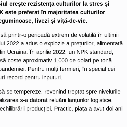
siul crește rezistența culturilor la stres și
K este preferat în majoritatea culturilor
eguminoase, livezi și viță-de-vie.
să printr-o perioadă extrem de volatilă în ultimii
ui 2022 a adus o explozie a prețurilor, alimentată
 din Ucraina. În aprilie 2022, un NPK standard,
să coste aproximativ 1.000 de dolari pe tonă –
pandemiei. Pentru mulți fermieri, în special cei
uri record pentru inputuri.
să se tempereze, revenind treptat spre nivelurile
izarea s-a datorat reluării lanțurilor logistice,
echilibrării producției. Practic, piața a avut doi ani