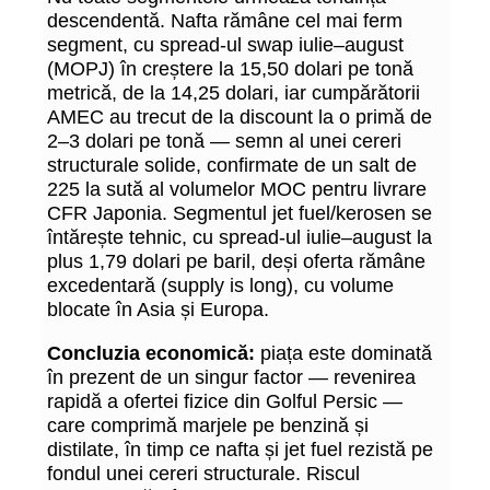
descendentă. Nafta rămâne cel mai ferm
segment, cu spread-ul swap iulie–august
(MOPJ) în creștere la 15,50 dolari pe tonă
metrică, de la 14,25 dolari, iar cumpărătorii
AMEC au trecut de la discount la o primă de
2–3 dolari pe tonă — semn al unei cereri
structurale solide, confirmate de un salt de
225 la sută al volumelor MOC pentru livrare
CFR Japonia. Segmentul jet fuel/kerosen se
întărește tehnic, cu spread-ul iulie–august la
plus 1,79 dolari pe baril, deși oferta rămâne
excedentară (supply is long), cu volume
blocate în Asia și Europa.
Concluzia economică:
piața este dominată
în prezent de un singur factor — revenirea
rapidă a ofertei fizice din Golful Persic —
care comprimă marjele pe benzină și
distilate, în timp ce nafta și jet fuel rezistă pe
fondul unei cereri structurale. Riscul