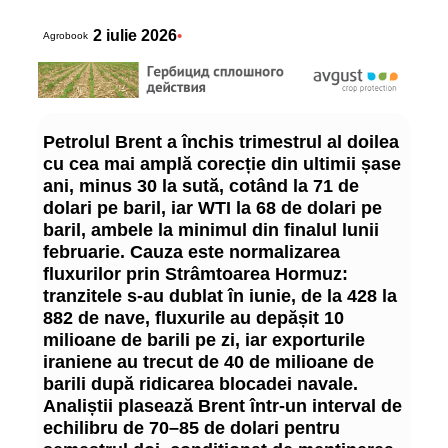
2 iulie 2026
•
Agrobook
Petrolul Brent a închis trimestrul al doilea
cu cea mai amplă corecție din ultimii șase
ani, minus 30 la sută, cotând la 71 de
dolari pe baril, iar WTI la 68 de dolari pe
baril, ambele la minimul din finalul lunii
februarie. Cauza este normalizarea
fluxurilor prin Strâmtoarea Hormuz:
tranzitele s-au dublat în iunie, de la 428 la
882 de nave, fluxurile au depășit 10
milioane de barili pe zi, iar exporturile
iraniene au trecut de 40 de milioane de
barili după ridicarea blocadei navale.
Analiștii plasează Brent într-un interval de
echilibru de 70–85 de dolari pentru