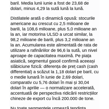
baril. Media lunii iunie a fost de 23,68 de
dolari, minus 4,29 la sută lună la lună.
Distilatele arată o dinamică opusă: stocurile
americane au crescut cu 2,5 milioane de
barili, la 108,6 milioane, plus 5,0 milioane an
la an, iar motorina ULSD a urcat similar, la
98,2 milioane de barili, plus 3,2 milioane an
la an. Acumularea este alimentată de rata de
utilizare a rafinăriilor de 96,6 la sută, un nivel
aproape de capacitatea maximă. Pe piața
asiatică, segmentul gasoil confirmă aceeași
slăbiciune fizică: diferența de preț cash (cash
differential) a scăzut la 1,18 dolari pe baril, cu
o medie lunară în iunie de 2,69 dolari,
comparativ cu 5,76 dolari în mai și 30,04
dolari în aprilie — o normalizare accelerată,
accentuată de perspectiva ridicării restricțiilor
chineze de export cu încă 200.000 de tone.
Nu toate segmentele urmează tendința