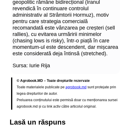
geopolitic rămâne bidirecțional (Iranul
revendică în continuare controlul
administrativ al Strâmtorii Hormuz), motiv
pentru care strategia comercială
recomandată este vânzarea pe creșteri (sell
rallies), cu evitarea urmăririi minimelor
(chasing lows is risky), într-o piață în care
momentum-ul este descendent, dar mișcarea
este considerată deja întinsă (stretched).
Sursa: Iurie Rija
© Agrobook.MD – Toate drepturile rezervate
Toate materialele publicate pe
agrobook.md
sunt protejate prin
legea drepturilor de autor.
Preluarea conținutului este permisă doar cu menționarea sursei
agrobook.md și cu link activ către articolul original.
Lasă un răspuns