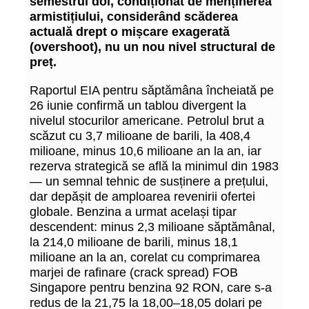
semestrul doi, condiționat de menținerea
armistițiului, considerând scăderea
actuală drept o mișcare exagerată
(overshoot), nu un nou nivel structural de
preț.
Raportul EIA pentru săptămâna încheiată pe
26 iunie confirmă un tablou divergent la
nivelul stocurilor americane. Petrolul brut a
scăzut cu 3,7 milioane de barili, la 408,4
milioane, minus 10,6 milioane an la an, iar
rezerva strategică se află la minimul din 1983
— un semnal tehnic de susținere a prețului,
dar depășit de amploarea revenirii ofertei
globale. Benzina a urmat același tipar
descendent: minus 2,3 milioane săptămânal,
la 214,0 milioane de barili, minus 18,1
milioane an la an, corelat cu comprimarea
marjei de rafinare (crack spread) FOB
Singapore pentru benzina 92 RON, care s-a
redus de la 21,75 la 18,00–18,05 dolari pe