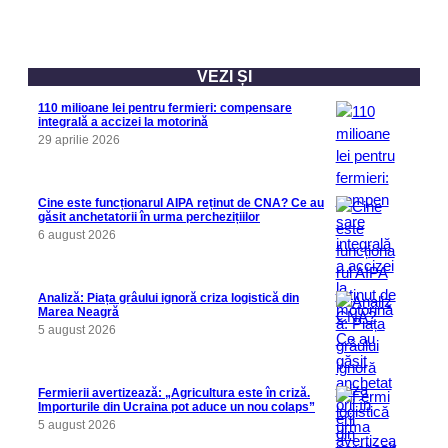
VEZI ȘI
110 milioane lei pentru fermieri: compensare
integrală a accizei la motorină
29 aprilie 2026
Cine este funcționarul AIPA reținut de CNA? Ce au
găsit anchetatorii în urma perchezițiilor
6 august 2026
Analiză: Piața grâului ignoră criza logistică din
Marea Neagră
5 august 2026
Fermierii avertizează: „Agricultura este în criză.
Importurile din Ucraina pot aduce un nou colaps”
5 august 2026