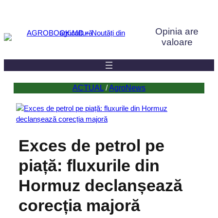
Sari
la
Opinia are
conținut
valoare
ACTUAL
 / 
AgroNews
Exces de petrol pe
piață: fluxurile din
Hormuz declanșează
corecția majoră