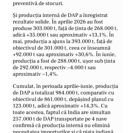
preventivă de stocuri.
Și producția internă de DAP a înregistrat
rezultate solide. În aprilie 2026 au fost
produse 303.000 t, față de ținta de 268.000 t,
adică +35.000 t sau aproximativ +13,1%. În
mai, producția a ajuns la 393.000 t, față de
obiectivul de 301.000 t, ceea ce înseamnă
+92.000 t sau aproximativ +30,6%. În iunie,
producția a fost de 288.000 t, ușor sub ținta
de 292.000 t, respectiv −4.000 t sau
aproximativ −1,4%.
Cumulat, în perioada aprilie-iunie, producția
de DAP a totalizat 984.000 t, comparativ cu
obiectivul de 861.000 t, depășind planul cu
123.000 t, adică aproximativ +14,3%. Cu
toate acestea, faptul că India are simultan
257.000 t de DAP transportate pe 4 nave
confirmă că producția internă nu elimină
necesitatea importurilor și că piața indiană