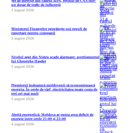
Șef de direcție din cadrul AIPA, reținut de CNA într-
un dosar de trafic de influență
5 august 2026
Ministerul Finanțelor pregătește noi reguli de
raportare pentru companii
5 august 2026
Nivelul apei din Nistru scade alarmant: avertismentul
lui Gheorghe Hașder
5 august 2026
Premierul îndeamnă moldovenii să economisească
energia: În orele de vârf, electricitatea poate costa de
trei ori mai mult
5 august 2026
Alertă energetică: Moldova ar putea avea deficit de
energie între orele 21:00 și 23:00
4 august 2026