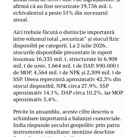
afirmă că au fost securizate 19,756 mil. t,
echivalentul a peste 51% din necesarul
anual.
Aici trebuie făcută o distincție importantă
între volumul total „securizat” și stocul fizic
disponibil pe categorii. La 2 iulie 2026,
stocurile disponibile prezentate în raport
însumau 16,335 mil. t, structurate în 6,908
mil. t de uree, 1,664 mil. t de DAP, 890.000 t
de MOP, 4,564 mil. t de NPK și 2,309 mil. t de
SSP. Ureea reprezintă aproximativ 42,3% din
stocul disponibil, NPK circa 27,9%, SSP
aproximativ 14,1%, DAP circa 10,2%, iar MOP
aproximativ 5,4%.
Privite în ansamblu, aceste cifre descriu o
schimbare importantă a balanței comerciale.
India răspunde șocului geopolitic prin patru
instrumente simultane: menține deschise