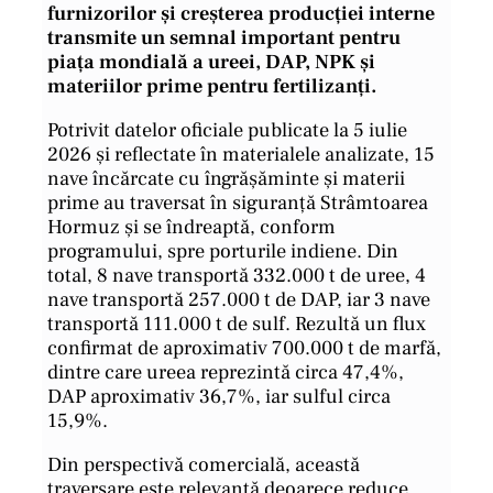
furnizorilor și creșterea producției interne
transmite un semnal important pentru
piața mondială a ureei, DAP, NPK și
materiilor prime pentru fertilizanți.
Potrivit datelor oficiale publicate la 5 iulie
2026 și reflectate în materialele analizate, 15
nave încărcate cu îngrășăminte și materii
prime au traversat în siguranță Strâmtoarea
Hormuz și se îndreaptă, conform
programului, spre porturile indiene. Din
total, 8 nave transportă 332.000 t de uree, 4
nave transportă 257.000 t de DAP, iar 3 nave
transportă 111.000 t de sulf. Rezultă un flux
confirmat de aproximativ 700.000 t de marfă,
dintre care ureea reprezintă circa 47,4%,
DAP aproximativ 36,7%, iar sulful circa
15,9%.
Din perspectivă comercială, această
traversare este relevantă deoarece reduce