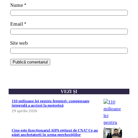
Nume
*
Email
*
Site web
VEZI ȘI
110 milioane lei pentru fermieri: compensare
integrală a accizei la motorină
29 aprilie 2026
Cine este funcționarul AIPA reținut de CNA? Ce au
găsit anchetatorii în urma perchezițiilor