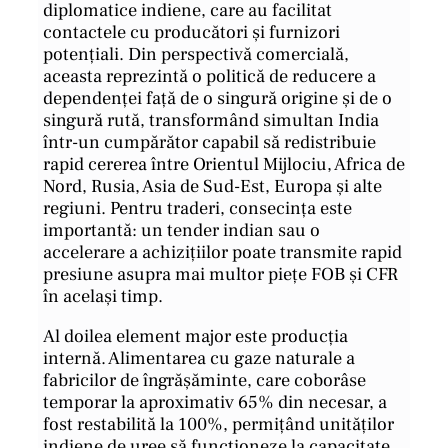
diplomatice indiene, care au facilitat
contactele cu producători și furnizori
potențiali. Din perspectivă comercială,
aceasta reprezintă o politică de reducere a
dependenței față de o singură origine și de o
singură rută, transformând simultan India
într-un cumpărător capabil să redistribuie
rapid cererea între Orientul Mijlociu, Africa de
Nord, Rusia, Asia de Sud-Est, Europa și alte
regiuni. Pentru traderi, consecința este
importantă: un tender indian sau o
accelerare a achizițiilor poate transmite rapid
presiune asupra mai multor piețe FOB și CFR
în același timp.
Al doilea element major este producția
internă. Alimentarea cu gaze naturale a
fabricilor de îngrășăminte, care coborâse
temporar la aproximativ 65% din necesar, a
fost restabilită la 100%, permițând unităților
indiene de uree să funcționeze la capacitate