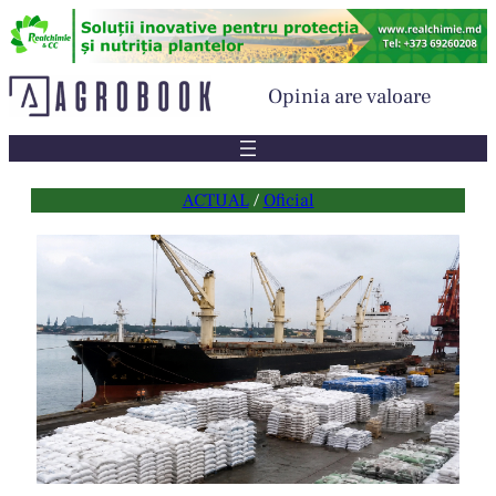
Sari
la
conținut
Opinia are valoare
ACTUAL
 / 
Oficial