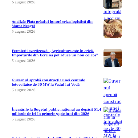
6 august 2026
Analiză: Piața grâului ignoră criza logistică din
Marea Neagră
5 august 2026
Fermierii avertizează: „Agricultura este în criză.
Importurile din Ucraina pot aduce un nou colaps”
5 august 2026
Guvernul aprobă construcția unei centrale
fotovoltaice de 30 MW la Vadul lui Vodă
5 august 2026
Încasările la Bugetul public național au depășit 51,4
miliarde de lei în primele șapte luni din 2026
5 august 2026