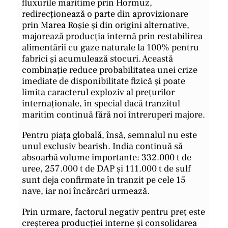
fluxurile maritime prin Hormuz,
redirecționează o parte din aprovizionare
prin Marea Roșie și din origini alternative,
majorează producția internă prin restabilirea
alimentării cu gaze naturale la 100% pentru
fabrici și acumulează stocuri. Această
combinație reduce probabilitatea unei crize
imediate de disponibilitate fizică și poate
limita caracterul exploziv al prețurilor
internaționale, în special dacă tranzitul
maritim continuă fără noi întreruperi majore.
Pentru piața globală, însă, semnalul nu este
unul exclusiv bearish. India continuă să
absoarbă volume importante: 332.000 t de
uree, 257.000 t de DAP și 111.000 t de sulf
sunt deja confirmate în tranzit pe cele 15
nave, iar noi încărcări urmează.
Prin urmare, factorul negativ pentru preț este
creșterea producției interne și consolidarea