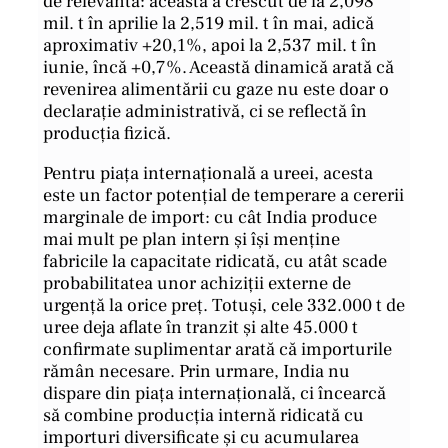
de relevantă: aceasta a crescut de la 2,098
mil. t în aprilie la 2,519 mil. t în mai, adică
aproximativ +20,1%, apoi la 2,537 mil. t în
iunie, încă +0,7%. Această dinamică arată că
revenirea alimentării cu gaze nu este doar o
declarație administrativă, ci se reflectă în
producția fizică.
Pentru piața internațională a ureei, acesta
este un factor potențial de temperare a cererii
marginale de import: cu cât India produce
mai mult pe plan intern și își menține
fabricile la capacitate ridicată, cu atât scade
probabilitatea unor achiziții externe de
urgență la orice preț. Totuși, cele 332.000 t de
uree deja aflate în tranzit și alte 45.000 t
confirmate suplimentar arată că importurile
rămân necesare. Prin urmare, India nu
dispare din piața internațională, ci încearcă
să combine producția internă ridicată cu
importuri diversificate și cu acumularea