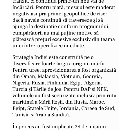
tranzit, ci continuă printr-un nou val de
încărcări. Pentru piață, mesajul este moderat
negativ asupra primei geopolitice de risc:
dacă navele continuă să traverseze și să
ajungă la destinație conform programului,
cumpărătorii au mai puține motive să
plătească prețuri excesive exclusiv din teama
unei întreruperi fizice imediate.
Strategia Indiei este construită pe o
diversificare foarte largă a originii mărfii.
Pentru uree, aprovizionarea a fost organizată
din Oman, Malaezia, Vietnam, Georgia,
Nigeria, Rusia, Finlanda, Egipt, Algeria,
Turcia și Țările de Jos. Pentru DAP și NPK,
volumele au fost securizate inclusiv prin ruta
maritimă a Mării Roșii, din Rusia, Maroc,
Egipt, Statele Unite, Iordania, Coreea de Sud,
Tunisia și Arabia Saudită.
În proces au fost implicate 28 de misiuni