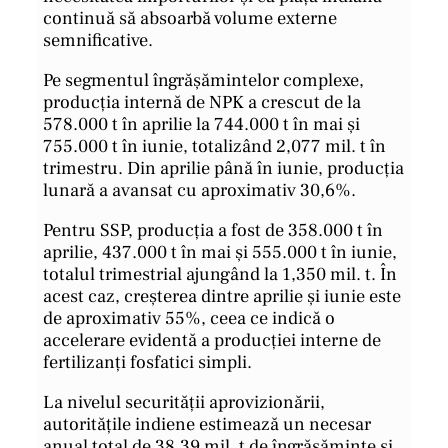
continuă să absoarbă volume externe
semnificative.
Pe segmentul îngrășămintelor complexe,
producția internă de NPK a crescut de la
578.000 t în aprilie la 744.000 t în mai și
755.000 t în iunie, totalizând 2,077 mil. t în
trimestru. Din aprilie până în iunie, producția
lunară a avansat cu aproximativ 30,6%.
Pentru SSP, producția a fost de 358.000 t în
aprilie, 437.000 t în mai și 555.000 t în iunie,
totalul trimestrial ajungând la 1,350 mil. t. În
acest caz, creșterea dintre aprilie și iunie este
de aproximativ 55%, ceea ce indică o
accelerare evidentă a producției interne de
fertilizanți fosfatici simpli.
La nivelul securității aprovizionării,
autoritățile indiene estimează un necesar
anual total de 38,39 mil. t de îngrășăminte și