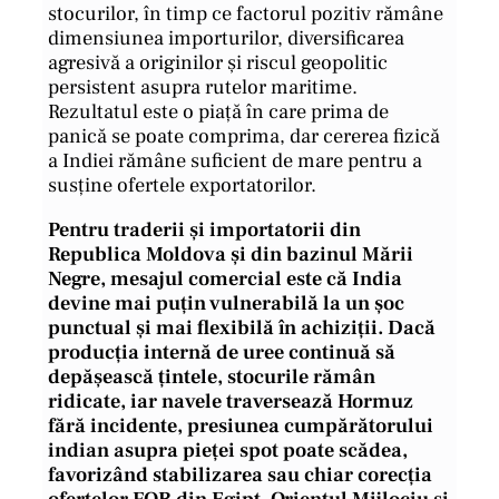
stocurilor, în timp ce factorul pozitiv rămâne
dimensiunea importurilor, diversificarea
agresivă a originilor și riscul geopolitic
persistent asupra rutelor maritime.
Rezultatul este o piață în care prima de
panică se poate comprima, dar cererea fizică
a Indiei rămâne suficient de mare pentru a
susține ofertele exportatorilor.
Pentru traderii și importatorii din
Republica Moldova și din bazinul Mării
Negre, mesajul comercial este că India
devine mai puțin vulnerabilă la un șoc
punctual și mai flexibilă în achiziții. Dacă
producția internă de uree continuă să
depășească țintele, stocurile rămân
ridicate, iar navele traversează Hormuz
fără incidente, presiunea cumpărătorului
indian asupra pieței spot poate scădea,
favorizând stabilizarea sau chiar corecția
ofertelor FOB din Egipt, Orientul Mijlociu și