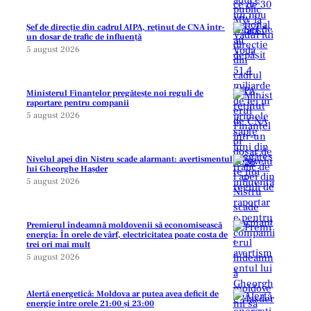
Șef de direcție din cadrul AIPA, reținut de CNA într-
un dosar de trafic de influență
5 august 2026
Ministerul Finanțelor pregătește noi reguli de
raportare pentru companii
5 august 2026
Nivelul apei din Nistru scade alarmant: avertismentul
lui Gheorghe Hașder
5 august 2026
Premierul îndeamnă moldovenii să economisească
energia: În orele de vârf, electricitatea poate costa de
trei ori mai mult
5 august 2026
Alertă energetică: Moldova ar putea avea deficit de
energie între orele 21:00 și 23:00