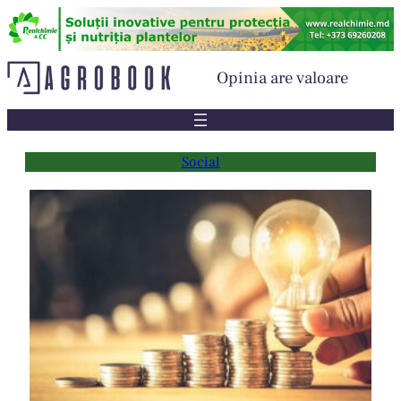
Sari
la
conținut
Opinia are valoare
Social