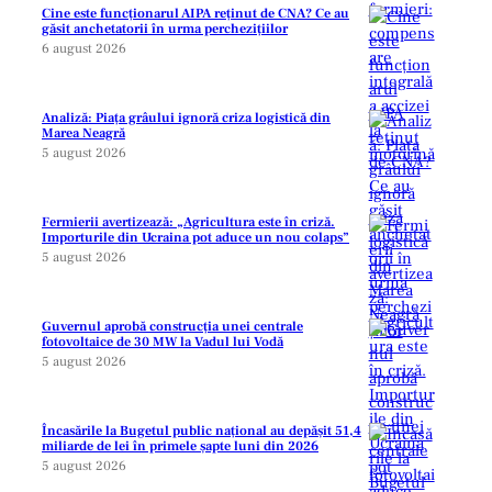
Cine este funcționarul AIPA reținut de CNA? Ce au
găsit anchetatorii în urma perchezițiilor
6 august 2026
Analiză: Piața grâului ignoră criza logistică din
Marea Neagră
5 august 2026
Fermierii avertizează: „Agricultura este în criză.
Importurile din Ucraina pot aduce un nou colaps”
5 august 2026
Guvernul aprobă construcția unei centrale
fotovoltaice de 30 MW la Vadul lui Vodă
5 august 2026
Încasările la Bugetul public național au depășit 51,4
miliarde de lei în primele șapte luni din 2026
5 august 2026