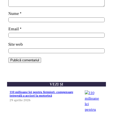
Nume
*
Email
*
Site web
VEZI ȘI
110 milioane lei pentru fermieri: compensare
integrală a accizei la motorină
29 aprilie 2026