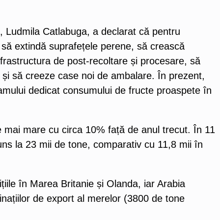
are, Ludmila Catlabugа, a declarat că pentru
 să extindă suprafețele perene, să crească
nfrastructura de post-recoltare și procesare, să
că și să creeze case noi de ambalare. În prezent,
amului dedicat consumului de fructe proaspete în
 mai mare cu circa 10% față de anul trecut. În 11
uns la 23 mii de tone, comparativ cu 11,8 mii în
iile în Marea Britanie și Olanda, iar Arabia
națiilor de export al merelor (3800 de tone