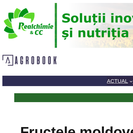
Sari
la
conținut
ACTUAL
Fructele moldove