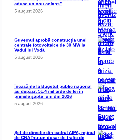
aduce un nou colaps”
5 august 2026
Guvernul aprobă construcția unei
centrale fotovoltaice de 30 MW la
Vadul lui Vodă
5 august 2026
Încasările la Bugetul public național
au depășit 51,4 miliarde de lei în
primele șapte luni din 2026
5 august 2026
Șef de direcție din cadrul AIPA, reținut
de CNA într-un dosar de trafic de