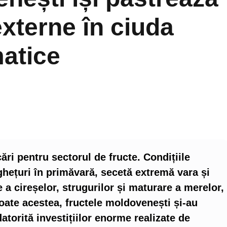
externe în ciuda
matice
ări pentru sectorul de fructe. Condițiile
hețuri în primăvară, secetă extremă vara și
 a cireșelor, strugurilor și maturare a merelor,
 toate acestea, fructele moldovenești și-au
atorită investițiilor enorme realizate de