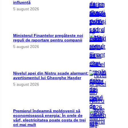
influență
5 august 2026
Ministerul Finanțelor pregătește noi
reguli de raportare pentru companii
5 august 2026
Nivelul apei din Nistru scade alarmant:
avertismentul lui Gheorghe Hașder
5 august 2026
Premierul îndeamnă moldovenii să
economisească energia: În orele de
vârf, electricitatea poate costa de trei
ori mai mult