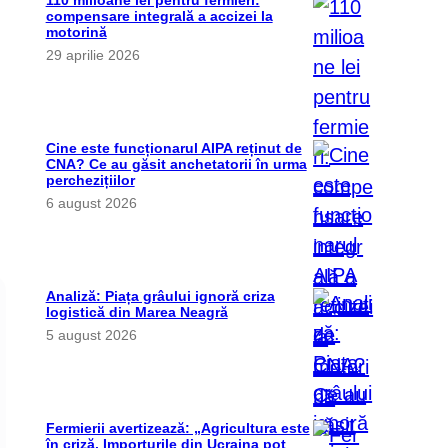
110 milioane lei pentru fermieri:
compensare integrală a accizei la
motorină
29 aprilie 2026
Cine este funcționarul AIPA reținut de
CNA? Ce au găsit anchetatorii în urma
perchezițiilor
6 august 2026
Analiză: Piața grâului ignoră criza
logistică din Marea Neagră
5 august 2026
Fermierii avertizează: „Agricultura este
în criză. Importurile din Ucraina pot