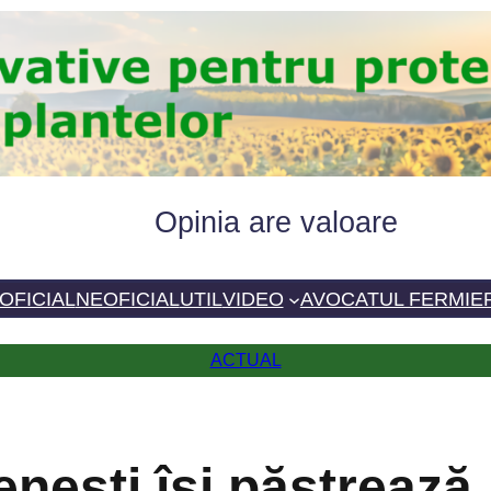
Opinia are valoare
OFICIAL
NEOFICIAL
UTIL
VIDEO
AVOCATUL FERMIE
ACTUAL
nești își păstrează