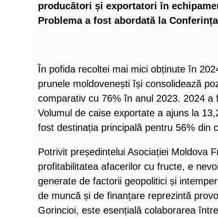
producători și exportatori în echipamen
Problema a fost abordată la Conferinț
În pofida recoltei mai mici obținute în 202
prunele moldovenești își consolidează poz
comparativ cu 76% în anul 2023. 2024 a f
Volumul de caise exportate a ajuns la 13,
fost destinația principală pentru 56% din 
Potrivit președintelui Asociației Moldova F
profitabilitatea afacerilor cu fructe, e nev
generate de factorii geopolitici și intemper
de muncă și de finanțare reprezintă provocă
Gorincioi, este esențială colaborarea între 