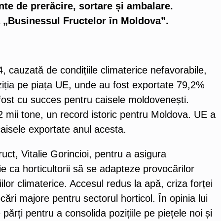
te de prerăcire, sortare și ambalare.
a „Businessul Fructelor în Moldova”.
4, cauzată de condițiile climaterice nefavorabile,
iția pe piața UE, unde au fost exportate 79,2%
ost cu succes pentru caisele moldovenești.
2 mii tone, un record istoric pentru Moldova. UE a
caisele exportate anul acesta.
ruct, Vitalie Gorincioi, pentru a asigura
oie ca horticultorii să se adapteze provocărilor
iilor climaterice. Accesul redus la apă, criza forței
ri majore pentru sectorul horticol. În opinia lui
părți pentru a consolida pozițiile pe piețele noi și