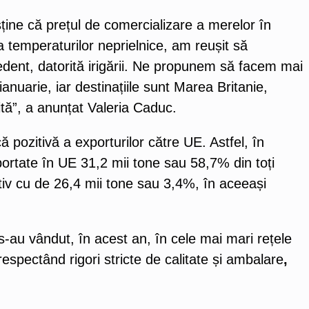
ne că prețul de comercializare a merelor în
a temperaturilor neprielnice, am reușit să
cedent, datorită irigării. Ne propunem să facem mai
ianuarie, iar destinațiile sunt Marea Britanie,
tă”, a anunțat Valeria Caduc.
 pozitivă a exporturilor către UE. Astfel, în
portate în UE 31,2 mii tone sau 58,7% din toți
tiv cu de 26,4 mii tone sau 3,4%, în aceeași
 s-au vândut, în acest an, în cele mai mari rețele
pectând rigori stricte de calitate și ambalare
,