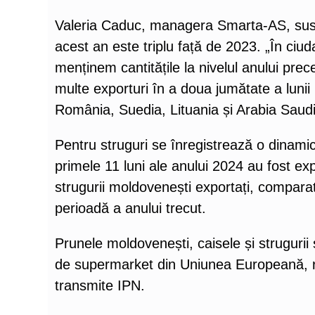
Valeria Caduc, managera Smarta-AS, susți
acest an este triplu față de 2023. „În ciud
menținem cantitățile la nivelul anului pre
multe exporturi în a doua jumătate a lunii 
România, Suedia, Lituania și Arabia Saudi
Pentru struguri se înregistrează o dinamică
primele 11 luni ale anului 2024 au fost ex
strugurii moldovenești exportați, compara
perioadă a anului trecut.
Prunele moldovenești, caisele și strugurii
de supermarket din Uniunea Europeană, res
transmite IPN.