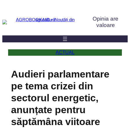
Sari
la
Opinia are
conținut
valoare
ACTUAL
Audieri parlamentare
pe tema crizei din
sectorul energetic,
anunțate pentru
săptămâna viitoare