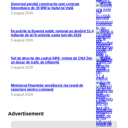
Guvernul aprobă construcția unei centrale
fotovoltaice de 30 MW la Vadul lui Vodă
5 august 2026
Încasările la Bugetul public național au depășit 51,4
miliarde de lei în primele șapte luni din 2026
5 august 2026
Șef de direcție din cadrul AIPA, reținut de CNA într-
un dosar de trafic de influență
5 august 2026
Ministerul Finanțelor pregătește noi reguli de
raportare pentru companii
5 august 2026
Advertisement