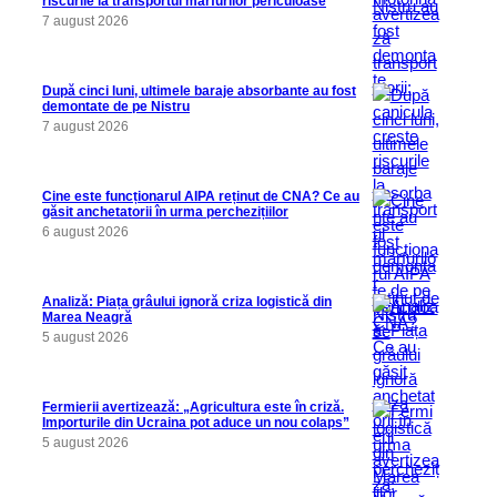
riscurile la transportul mărfurilor periculoase
7 august 2026
După cinci luni, ultimele baraje absorbante au fost
demontate de pe Nistru
7 august 2026
Cine este funcționarul AIPA reținut de CNA? Ce au
găsit anchetatorii în urma perchezițiilor
6 august 2026
Analiză: Piața grâului ignoră criza logistică din
Marea Neagră
5 august 2026
Fermierii avertizează: „Agricultura este în criză.
Importurile din Ucraina pot aduce un nou colaps”
5 august 2026