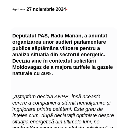
27 noiembrie 2024
•
Agrobook
Deputatul PAS, Radu Marian, a anunțat
organizarea unor audieri parlamentare
publice săptămâna viitoare pentru a
analiza situația din sectorul energetic.
Decizia vine în contextul solicitării
Moldovagaz de a majora tarifele la gazele
naturale cu 40%.
„
Așteptăm decizia ANRE, însă această
cerere a companiei a stârnit nemulțumire și
îngrijorare printre cetățeni. Este greu de
înțeles cum, după declarații optimiste despre
situația energetică din ultimele luni, ne
confruntăm acum cu o astfel de solicitare
”, a