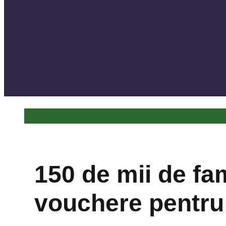
150 de mii de fam
vouchere pentru