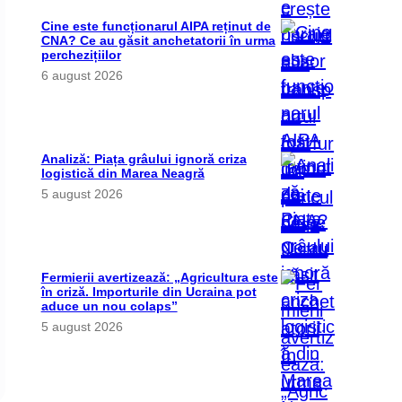
Cine este funcționarul AIPA reținut de
CNA? Ce au găsit anchetatorii în urma
perchezițiilor
6 august 2026
Analiză: Piața grâului ignoră criza
logistică din Marea Neagră
5 august 2026
Fermierii avertizează: „Agricultura este
în criză. Importurile din Ucraina pot
aduce un nou colaps”
5 august 2026