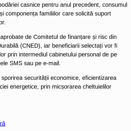
ospodăriei casnice pentru anul precedent, consumul
i componența familiilor care solicită suport
lor.
și aprobate de Comitetul de finanțare și risc din
rabilă (CNED), iar beneficiarii selectați vor fi
lor prin intermediul cabinetului personal de pe
jele SMS sau pe e-mail.
sporirea securității economice, eficientizarea
ei energetice, prin micșorarea cheltuielilor