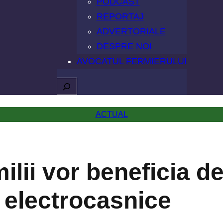
PODCAST
REPORTAJ
ADVERTORIALE
DESPRE NOI
AVOCATUL FERMIERULUI
Caută
ACTUAL
ilii vor beneficia d
 electrocasnice