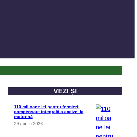
VEZI ȘI
e
110 milioane lei pentru fermieri:
compensare integrală a accizei la
motorină
29 aprilie 2026