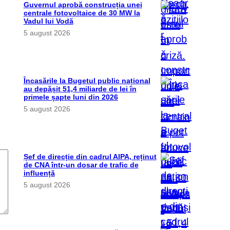
Guvernul aprobă construcția unei
centrale fotovoltaice de 30 MW la
Vadul lui Vodă
5 august 2026
Încasările la Bugetul public național
au depășit 51,4 miliarde de lei în
primele șapte luni din 2026
5 august 2026
Șef de direcție din cadrul AIPA, reținut
de CNA într-un dosar de trafic de
influență
5 august 2026