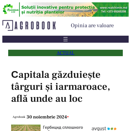
Sari
la
conținut
Opinia are valoare
ACTUAL
Сapitala găzduiește
târguri și iarmaroace,
află unde au loc
30 noiembrie 2024
•
Agrobook