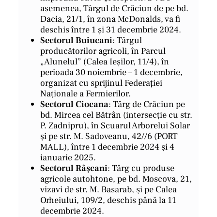
asemenea, Târgul de Crăciun de pe bd.
Dacia, 21/1, în zona McDonalds, va fi
deschis între 1 și 31 decembrie 2024.
Sectorul Buiucani
: Târgul
producătorilor agricoli, în Parcul
„Alunelul” (Calea Ieșilor, 11/4), în
perioada 30 noiembrie – 1 decembrie,
organizat cu sprijinul Federației
Naționale a Fermierilor.
Sectorul Ciocana
: Târg de Crăciun pe
bd. Mircea cel Bătrân (intersecție cu str.
P. Zadnipru), în Scuarul Arborelui Solar
și pe str. M. Sadoveanu, 42//6 (PORT
MALL), între 1 decembrie 2024 și 4
ianuarie 2025.
Sectorul Râșcani
: Târg cu produse
agricole autohtone, pe bd. Moscova, 21,
vizavi de str. M. Basarab, și pe Calea
Orheiului, 109/2, deschis până la 11
decembrie 2024.