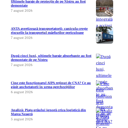
Ultimele baraje de protecție de pe Nistru au fost
demontate
7 august 2026
ANTA avertizează transportatorii: canicula crește
riscurile la transportul mărfurilor periculoase
7 august 2026
După cinci luni, ultimele baraje absorbante au fost
demontate de pe Nistru
7 august 2026
Cine este funcționarul AIPA reținut de CNA? Ce au
găsit anchetatorii în urma perchezițiilor
6 august 2026
Analiză: Piața grâului ignoră criza logistică din
Marea Neagră
5 august 2026