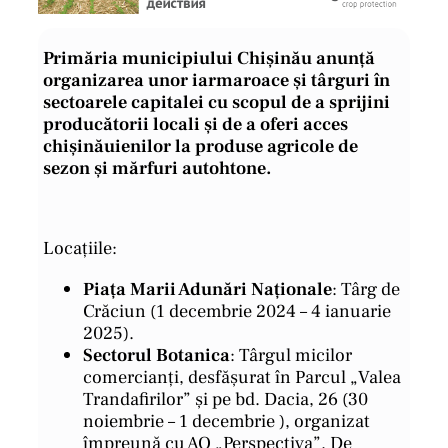
Primăria municipiului Chișinău anunță
organizarea unor iarmaroace și târguri în
sectoarele capitalei cu scopul de a sprijini
producătorii locali și de a oferi acces
chișinăuienilor la produse agricole de
sezon și mărfuri autohtone.
Locațiile:
Piața Marii Adunări Naționale
: Târg de
Crăciun (1 decembrie 2024 – 4 ianuarie
2025).
Sectorul Botanica
: Târgul micilor
comercianți, desfășurat în Parcul „Valea
Trandafirilor” și pe bd. Dacia, 26 (30
noiembrie – 1 decembrie ), organizat
împreună cu AO „Perspectiva”. De