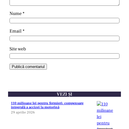
Nume
*
Email
*
Site web
VEZI ȘI
110 milioane lei pentru fermieri: compensare
integrală a accizei la motorină
29 aprilie 2026