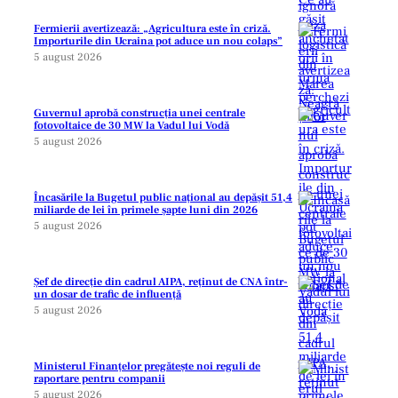
Fermierii avertizează: „Agricultura este în criză.
Importurile din Ucraina pot aduce un nou colaps”
5 august 2026
Guvernul aprobă construcția unei centrale
fotovoltaice de 30 MW la Vadul lui Vodă
5 august 2026
Încasările la Bugetul public național au depășit 51,4
miliarde de lei în primele șapte luni din 2026
5 august 2026
Șef de direcție din cadrul AIPA, reținut de CNA într-
un dosar de trafic de influență
5 august 2026
Ministerul Finanțelor pregătește noi reguli de
raportare pentru companii
5 august 2026