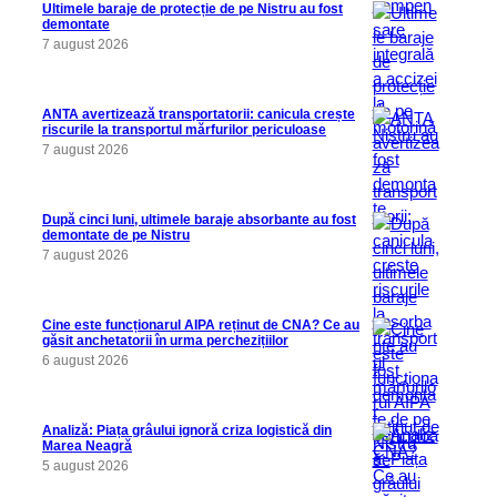
Ultimele baraje de protecție de pe Nistru au fost
demontate
7 august 2026
ANTA avertizează transportatorii: canicula crește
riscurile la transportul mărfurilor periculoase
7 august 2026
După cinci luni, ultimele baraje absorbante au fost
demontate de pe Nistru
7 august 2026
Cine este funcționarul AIPA reținut de CNA? Ce au
găsit anchetatorii în urma perchezițiilor
6 august 2026
Analiză: Piața grâului ignoră criza logistică din
Marea Neagră
5 august 2026