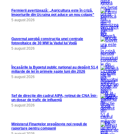
Fermierii avertizează: „Agricultura este în criză.
Importurile din Ucraina pot aduce un nou colaps”
5 august 2026
Guvernul aprobă construcția unei centrale
fotovoltaice de 30 MW la Vadul lui Vodă
5 august 2026
Încasările la Bugetul public național au depășit 51,4
miliarde de lei în primele șapte luni din 2026
5 august 2026
Șef de direcție din cadrul AIPA, reținut de CNA într-
un dosar de trafic de influență
5 august 2026
Ministerul Finanțelor pregătește noi reguli de
raportare pentru companii
5 august 2026