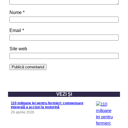
Nume
*
Email
*
Site web
VEZI ȘI
110 milioane lei pentru fermieri: compensare
integrală a accizei la motorină
29 aprilie 2026