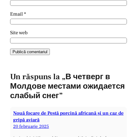
Email
*
Site web
Un răspuns la „В четверг в
Молдове местами ожидается
слабый снег”
Nouă focare de Pestă porcină africană și un caz de
gripă aviară
20 februarie 2025