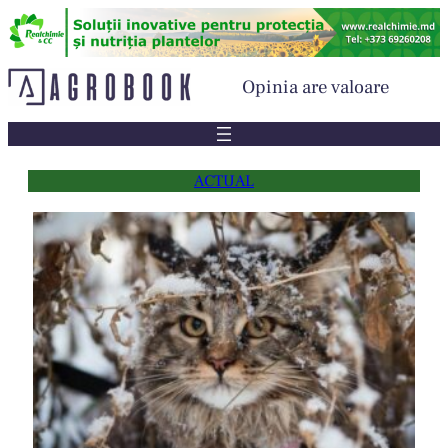
Sari
la
conținut
Opinia are valoare
ACTUAL