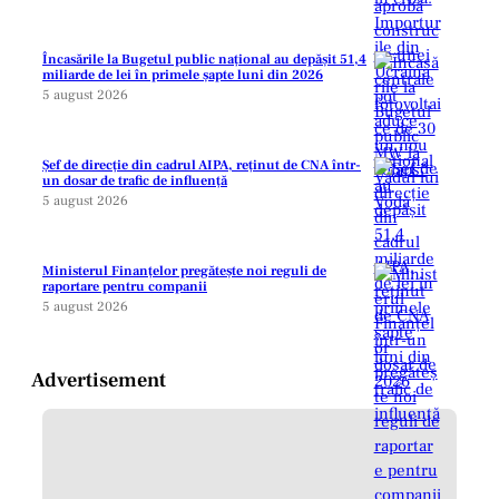
Încasările la Bugetul public național au depășit 51,4
miliarde de lei în primele șapte luni din 2026
5 august 2026
Șef de direcție din cadrul AIPA, reținut de CNA într-
un dosar de trafic de influență
5 august 2026
Ministerul Finanțelor pregătește noi reguli de
raportare pentru companii
5 august 2026
Advertisement