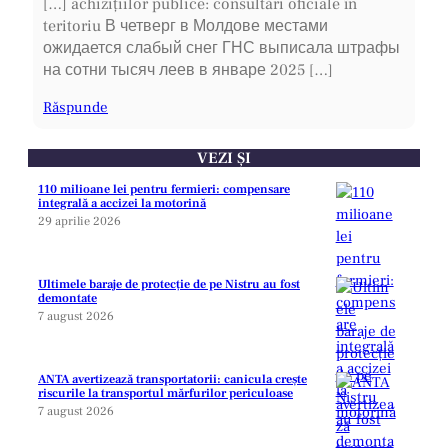
[…] achizițiilor publice: consultări oficiale în
teritoriu В четверг в Молдове местами
ожидается слабый снег ГНС выписала штрафы
на сотни тысяч леев в январе 2025 […]
Răspunde
VEZI ȘI
110 milioane lei pentru fermieri: compensare
integrală a accizei la motorină
29 aprilie 2026
Ultimele baraje de protecție de pe Nistru au fost
demontate
7 august 2026
ANTA avertizează transportatorii: canicula crește
riscurile la transportul mărfurilor periculoase
7 august 2026