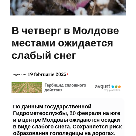
В четверг в Молдове
местами ожидается
слабый снег
19 februarie 2025
•
Agrobook
По данным государственной
Гидрометеослужбы, 20 февраля на юге
и в центре Молдовы ожидаются осадки
в виде слабого снега. Сохраняется риск
образования гололедицы на дорогах.