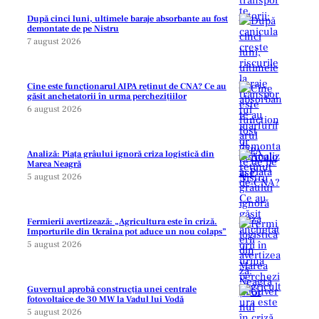
După cinci luni, ultimele baraje absorbante au fost
demontate de pe Nistru
7 august 2026
Cine este funcționarul AIPA reținut de CNA? Ce au
găsit anchetatorii în urma perchezițiilor
6 august 2026
Analiză: Piața grâului ignoră criza logistică din
Marea Neagră
5 august 2026
Fermierii avertizează: „Agricultura este în criză.
Importurile din Ucraina pot aduce un nou colaps”
5 august 2026
Guvernul aprobă construcția unei centrale
fotovoltaice de 30 MW la Vadul lui Vodă
5 august 2026