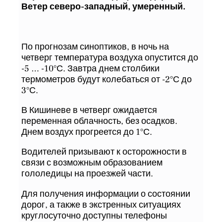
Ветер северо-западный, умеренный.
По прогнозам синоптиков, в ночь на
четверг температура воздуха опустится до
-5 … -10°С. Завтра днем столбики
термометров будут колебаться от -2°С до
3°С.
В Кишиневе в четверг ожидается
переменная облачность, без осадков.
Днем воздух прогреется до 1°С.
Водителей призывают к осторожности в
связи с возможным образованием
гололедицы на проезжей части.
Для получения информации о состоянии
дорог, а также в экстренных ситуациях
круглосуточно доступны телефоны