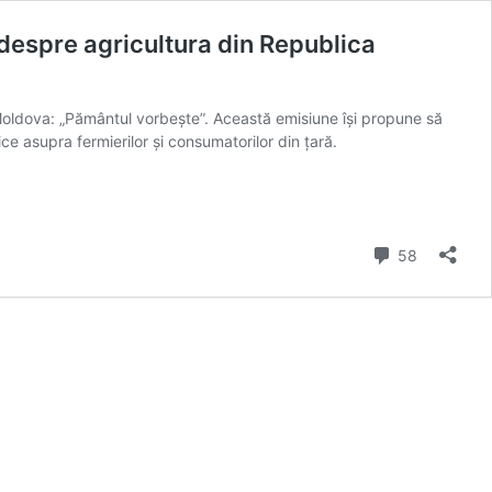
despre agricultura din Republica
Moldova: „Pământul vorbește”. Această emisiune își propune să
ce asupra fermierilor și consumatorilor din țară.
de comenta
58