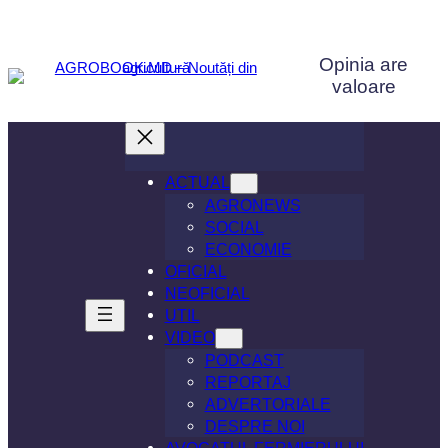
Sari
la
Opinia are
conținut
valoare
ACTUAL
AGRONEWS
SOCIAL
ECONOMIE
OFICIAL
NEOFICIAL
UTIL
VIDEO
PODCAST
REPORTAJ
ADVERTORIALE
DESPRE NOI
AVOCATUL FERMIERULUI