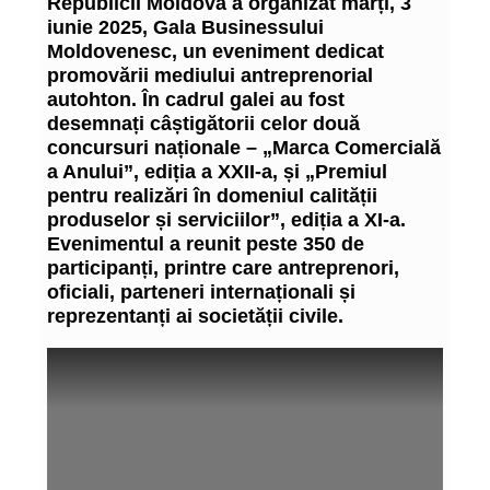
Republicii Moldova a organizat marți, 3
iunie 2025, Gala Businessului
Moldovenesc, un eveniment dedicat
promovării mediului antreprenorial
autohton. În cadrul galei au fost
desemnați câștigătorii celor două
concursuri naționale – „Marca Comercială
a Anului”, ediția a XXII-a, și „Premiul
pentru realizări în domeniul calității
produselor și serviciilor”, ediția a XI-a.
Evenimentul a reunit peste 350 de
participanți, printre care antreprenori,
oficiali, parteneri internaționali și
reprezentanți ai societății civile.