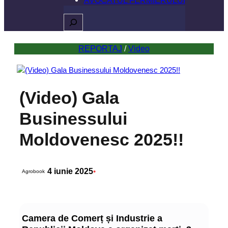
Caută
REPORTAJ
 / 
Video
(Video) Gala
Businessului
Moldovenesc 2025!!
4 iunie 2025
•
Agrobook
Camera de Comerț și Industrie a