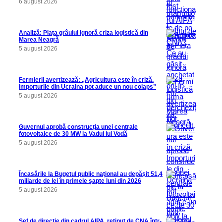
6 august 2026
Analiză: Piața grâului ignoră criza logistică din
Marea Neagră
5 august 2026
Fermierii avertizează: „Agricultura este în criză.
Importurile din Ucraina pot aduce un nou colaps”
5 august 2026
Guvernul aprobă construcția unei centrale
fotovoltaice de 30 MW la Vadul lui Vodă
5 august 2026
Încasările la Bugetul public național au depășit 51,4
miliarde de lei în primele șapte luni din 2026
5 august 2026
Șef de direcție din cadrul AIPA, reținut de CNA într-