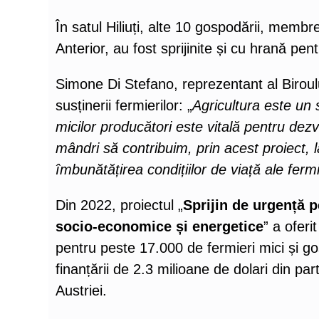
În satul Hiliuți, alte 10 gospodării, memb
Anterior, au fost sprijinite și cu hrană pen
Simone Di Stefano, reprezentant al Biroulu
susținerii fermierilor: „
Agricultura este un 
micilor producători este vitală pentru dez
mândri să contribuim, prin acest proiect, l
îmbunătățirea condițiilor de viață ale fermi
Din 2022, proiectul „
Sprijin de urgență p
socio-economice și energetice
” a oferi
pentru peste 17.000 de fermieri mici și go
finanțării de 2.3 milioane de dolari din par
Austriei.