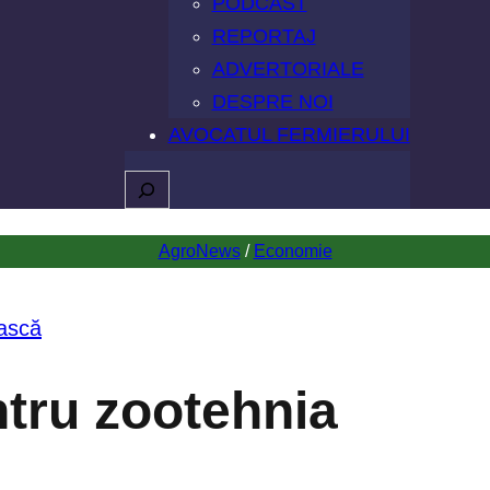
PODCAST
REPORTAJ
ADVERTORIALE
DESPRE NOI
AVOCATUL FERMIERULUI
Caută
AgroNews
 / 
Economie
ntru zootehnia