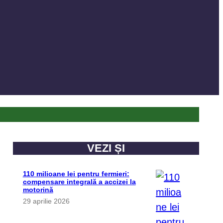
VEZI ȘI
110 milioane lei pentru fermieri:
compensare integrală a accizei la
motorină
29 aprilie 2026