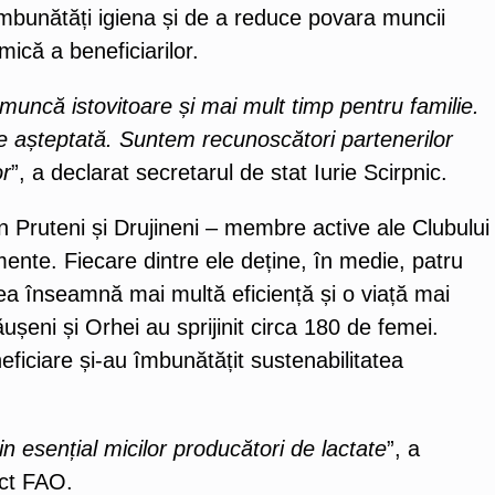
îmbunătăți igiena și de a reduce povara muncii
ică a beneficiarilor.
muncă istovitoare și mai mult timp pentru familie.
e așteptată. Suntem recunoscători partenerilor
or
”, a declarat secretarul de stat Iurie Scirpnic.
din Pruteni și Drujineni – membre active ale Clubului
ente. Fiecare dintre ele deține, în medie, patru
rea înseamnă mai multă eficiență și o viață mai
ușeni și Orhei au sprijinit circa 180 de femei.
eficiare și-au îmbunătățit sustenabilitatea
in esențial micilor producători de lactate
”, a
nct FAO.