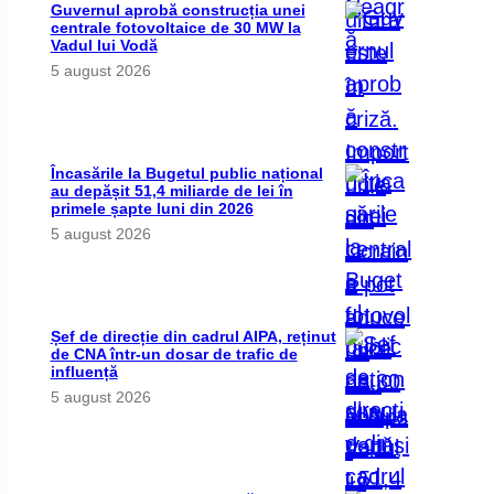
Guvernul aprobă construcția unei
centrale fotovoltaice de 30 MW la
Vadul lui Vodă
5 august 2026
Încasările la Bugetul public național
au depășit 51,4 miliarde de lei în
primele șapte luni din 2026
5 august 2026
Șef de direcție din cadrul AIPA, reținut
de CNA într-un dosar de trafic de
influență
5 august 2026