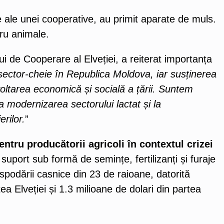
re ale unei cooperative, au primit aparate de muls.
tru animale.
i de Cooperare al Elveției, a reiterat importanța
sector-cheie în Republica Moldova, iar susținerea
voltarea economică și socială a țării. Suntem
a modernizarea sectorului lactat și la
erilor.
”
entru producătorii agricoli în contextul crizei
t suport sub formă de semințe, fertilizanți și furaje
spodării casnice din 23 de raioane, datorită
tea Elveției și 1.3 milioane de dolari din partea