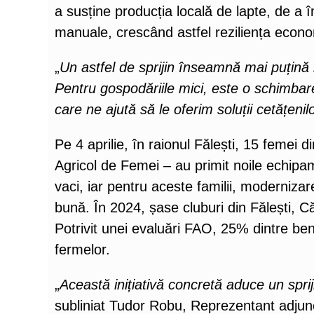
a susține producția locală de lapte, de a 
manuale, crescând astfel reziliența econom
„
Un astfel de sprijin înseamnă mai puțină 
Pentru gospodăriile mici, este o schimbar
care ne ajută să le oferim soluții cetățenil
Pe 4 aprilie, în raionul Fălești, 15 femei 
Agricol de Femei – au primit noile echipam
vaci, iar pentru aceste familii, moderniza
bună. În 2024, șase cluburi din Fălești, Că
Potrivit unei evaluări FAO, 25% dintre ben
fermelor.
„
Această inițiativă concretă aduce un sprij
subliniat Tudor Robu, Reprezentant adju