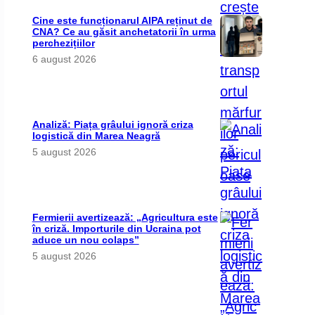
Cine este funcționarul AIPA reținut de
CNA? Ce au găsit anchetatorii în urma
perchezițiilor
6 august 2026
Analiză: Piața grâului ignoră criza
logistică din Marea Neagră
5 august 2026
Fermierii avertizează: „Agricultura este
în criză. Importurile din Ucraina pot
aduce un nou colaps”
5 august 2026