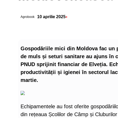
•
10 aprilie 2025
Agrobook
Gospodăriile mici din Moldova fac un 
de muls și seturi sanitare au ajuns în c
PNUD sprijinit financiar de Elveția. Ec
productivității și igienei în sectorul la
martie.
Echipamentele au fost oferite gospodăriilor
din rețeaua Școlilor de Câmp și Cluburilor