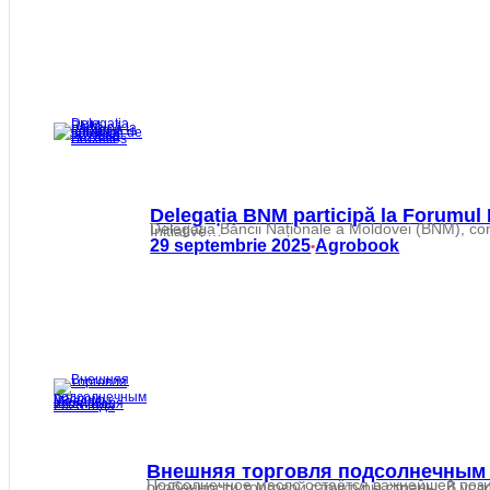
Delegația BNM participă la Forumul In
Delegația Băncii Naționale a Moldovei (BNM), condusă de guvernatoarea Anca Dragu, participă în zilele de 29 și 30 septembrie la Forumul Inițiativei de la Viena (Vienna Initiative…
29 septembrie 2025
Agrobook
•
Внешняя торговля подсолнечным 
Подсолнечное масло остаётся важнейшей позицией в аграрном экспорте Республики Молдова, отражая как потенциал перераб