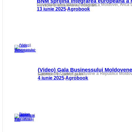
BNM sprijină integrarea europeană a
Guvernatoarea Băncii Naționale a Moldovei, Anca Dragu, a participat la Bucharest Leaders’ Summit, unde a subliniat rolul BNM în asigurarea stabilității financiare, promovarea inovației și accelerarea integrării…
13 iunie 2025
Agrobook
•
(Video) Gala Businessului Moldovene
Camera de Comerț și Industrie a Republicii Moldova a organizat marți, 3 iunie 2025, Gala Businessului Moldovenesc, un eveniment dedicat promovării mediului antreprenorial autohton. În cadrul galei…
4 iunie 2025
Agrobook
•