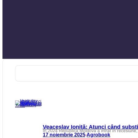
Veaceslav Ioniţă: Atunci când substi
În 2024 Republica Moldova a intrat în recesiune, 
17 noiembrie 2025
Agrobook
•