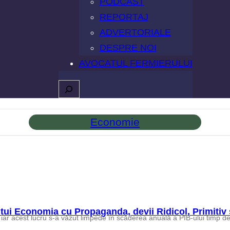
PODCAST
REPORTAJ
ADVERTORIALE
DESPRE NOI
AVOCATUL FERMIERULUI
Caută
Economie
tui Economia cu Propaganda, devii Ridicol, Primitiv 
iar acest lucru s-a văzut limpede în scăderea anuală a PIB-ului timp de