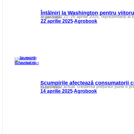
Întâlniri la Washington pentru viito
În perioada 21–26 aprilie 2025, reprezentanți ai Băncii Naționale a Moldovei, conduși de Anca Dragu, se află la Washington pentru a participa la Reuniunile de Primăvară organizate…
22 aprilie 2025
Agrobook
•
Scumpirile afectează consumatorii cu
În contextul actual, creșterea prețurilor pune o presiune considerabilă asupra consumatorilor cu venituri reduse, în special în rândul pensionarilor și al celor care depind de salarii mici.…
14 aprilie 2025
Agrobook
•