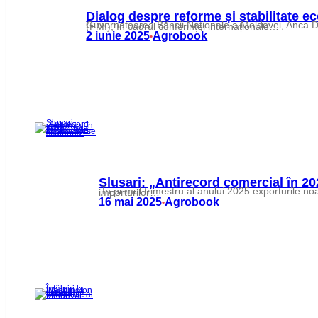
Dialog despre reforme și stabilitate 
Guvernatoarea Băncii Naționale a Moldovei, Anca Dragu, a avut o întrevedere bilaterală cu Alfred Kammer, directorul Departamentului European al Fondului Monetar Internațional (FMI), în cadrul conferinței internaționale…
2 iunie 2025
Agrobook
•
Slusari: „Antirecord comercial în 2
„În primul trimestru al anului 2025 exporturile noastre au scăzut cu aproape 12 procente, iar importurile s-au majorat cu peste 18 procente. Gradul de acoperire a importurilor…
16 mai 2025
Agrobook
•