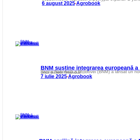
6 august 2025
Agrobook
•
BNM susține integrarea europeană a
Banca Națională a Moldovei (BNM) a lansat un nou video explicativ care evidențiază rolul instituției în susținerea parcursului european al Republicii Moldova, prin consolidarea unui sistem financiar…
7 iulie 2025
Agrobook
•