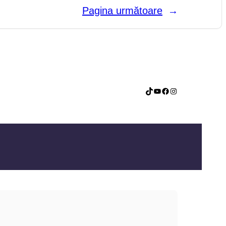
Pagina următoare
→
TikTok
YouTube
Facebook
Instagram