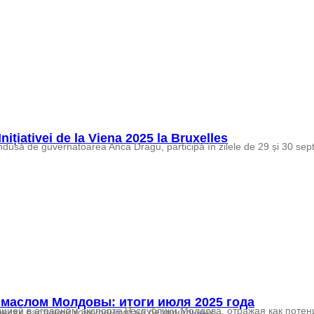
ițiativei de la Viena 2025 la Bruxelles
маслом Молдовы: итоги июля 2025 года
атывающей промышленности, так и особенности торговой структуры страны. В условиях растущей конкуренции на региональных…