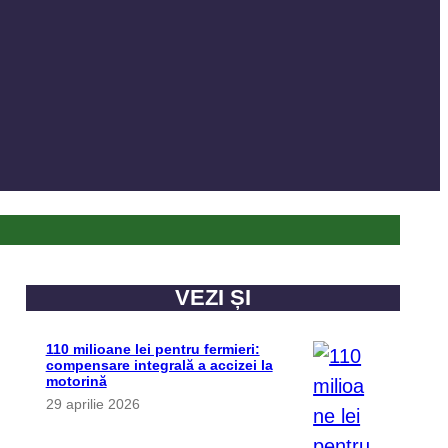
VEZI ȘI
110 milioane lei pentru fermieri:
compensare integrală a accizei la
motorină
29 aprilie 2026