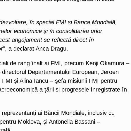
e dezvoltare, în special FMI și Banca Mondială,
melor economice și în consolidarea unor
est angajament se reflectă direct în
or
”, a declarat Anca Dragu.
ficiali de rang înalt ai FMI, precum Kenji Okamura –
– directorul Departamentului European, Jeroen
 FMI și Alina Iancu – șefa misiunii FMI pentru
croeconomică a țării și progresele înregistrate în
u reprezentanți ai Băncii Mondiale, inclusiv cu
entru Moldova, și Antonella Bassani –
rală.