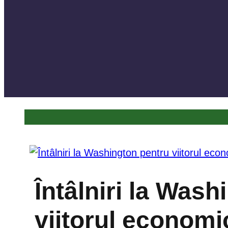
Întâlniri la Was
viitorul economi