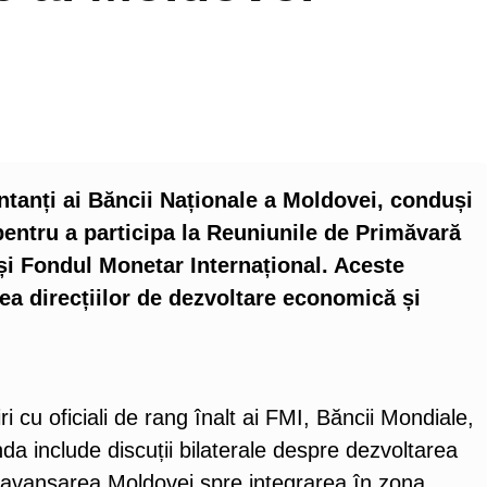
ntanți ai Băncii Naționale a Moldovei, conduși
entru a participa la Reuniunile de Primăvară
și Fondul Monetar Internațional. Aceste
rea direcțiilor de dezvoltare economică și
iri cu oficiali de rang înalt ai FMI, Băncii Mondiale,
enda include discuții bilaterale despre dezvoltarea
 și avansarea Moldovei spre integrarea în zona