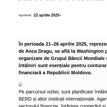
•
22 aprilie 2025
Agrobook
În perioada 21–26 aprilie 2025, repreze
de Anca Dragu, se află la Washington p
organizate de Grupul Băncii Mondiale 
întâlniri sunt esențiale pentru contura
financiară a Republicii Moldova.
Pe parcursul vizitei, sunt planificate întâln
BERD și altor instituții internaționale. Ag
sectorului financiar, întărirea cooperării