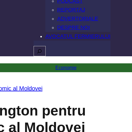
PODCAST
REPORTAJ
ADVERTORIALE
DESPRE NOI
AVOCATUL FERMIERULUI
Caută
Economie
hington pentru
c al Moldovei