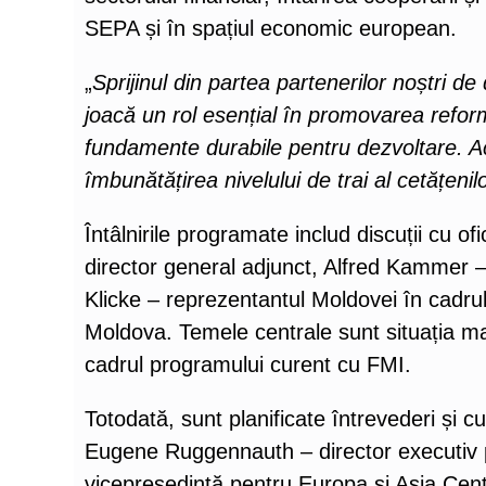
SEPA și în spațiul economic european.
„
Sprijinul din partea partenerilor noștri d
joacă un rol esențial în promovarea refor
fundamente durabile pentru dezvoltare. Ac
îmbunătățirea nivelului de trai al cetățenil
Întâlnirile programate includ discuții cu o
director general adjunct, Alfred Kammer 
Klicke – reprezentantul Moldovei în cadrul
Moldova. Temele centrale sunt situația ma
cadrul programului curent cu FMI.
Totodată, sunt planificate întrevederi și c
Eugene Ruggennauth – director executiv p
vicepreședintă pentru Europa și Asia Cent