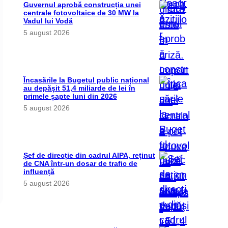
Guvernul aprobă construcția unei
centrale fotovoltaice de 30 MW la
Vadul lui Vodă
5 august 2026
Încasările la Bugetul public național
au depășit 51,4 miliarde de lei în
primele șapte luni din 2026
5 august 2026
Șef de direcție din cadrul AIPA, reținut
de CNA într-un dosar de trafic de
influență
5 august 2026