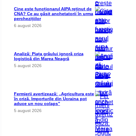
Cine este funcționarul AIPA reținut de
CNA? Ce au găsit anchetatorii în urma
perchezițiilor
6 august 2026
Analiză: Piața grâului ignoră criza
logistică din Marea Neagră
5 august 2026
Fermierii avertizează: „Agricultura este
în criză. Importurile din Ucraina pot
aduce un nou colaps”
5 august 2026