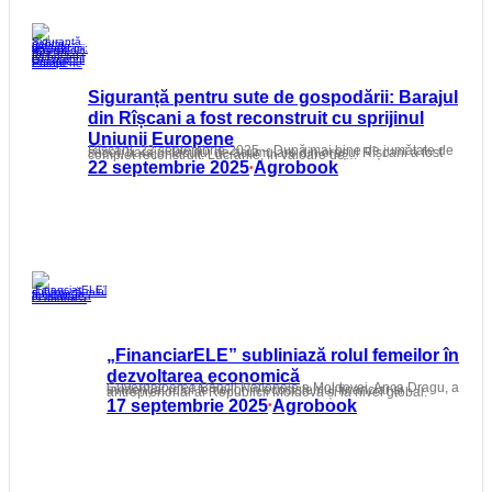
Siguranță pentru sute de gospodării: Barajul
din Rîșcani a fost reconstruit cu sprijinul
Uniunii Europene
Rîșcani, 22 septembrie 2025 – După mai bine de jumătate de secol, barajul lacului de acumulare din orașul Rîșcani a fost complet reconstruit. Lucrările, în valoare de…
22 septembrie 2025
Agrobook
•
„FinanciarELE” subliniază rolul femeilor în
dezvoltarea economică
Guvernatoarea Băncii Naționale a Moldovei, Anca Dragu, a evidențiat rolul femeilor în ecosistemul financiar și antreprenorial al Republicii Moldova și la nivel global.
17 septembrie 2025
Agrobook
•