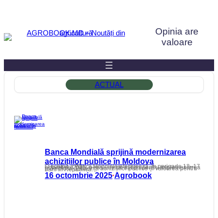
Sari
la
Opinia are
conținut
valoare
ACTUAL
Banca Mondială sprijină modernizarea
achizițiilor publice în Moldova
O echipă a Băncii Mondiale efectuează, în perioada 13–17 octombrie 2025, o misiune de sprijin pentru implementarea proiectului „Eficiența achizițiilor publice și valoarea pentru bani în Republica…
16 octombrie 2025
Agrobook
•