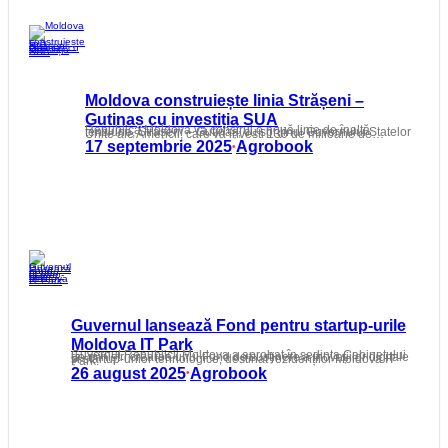
Moldova construiește linia Strășeni –
Gutinaș cu investiția SUA
Republica Moldova va construi o nouă linie de înaltă tensiune, Strășeni – Gutinaș, cu sprijinul Guvernului Statelor Unite ale Americii, care va investi 130 de milioane de…
17 septembrie 2025
Agrobook
•
Guvernul lansează Fond pentru startup-urile
Moldova IT Park
Guvernul Republicii Moldova a aprobat în ședința Cabinetului de miniștri crearea unui Fond de susținere a inovațiilor digitale și startup-urilor tehnologice, destinat rezidenților Moldova IT Park.
26 august 2025
Agrobook
•