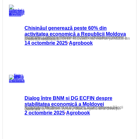
Chișinăul generează peste 60% din
activitatea economică a Republicii Moldova
Municipiul Chișinău rămâne principalul motor al economiei naționale, contribuind cu peste 60% la activitatea economică totală a Republicii Moldova. Totodată, mai mult de jumătate din producția industrială…
14 octombrie 2025
Agrobook
•
Dialog între BNM și DG ECFIN despre
stabilitatea economică a Moldovei
În cadrul vizitei de lucru la Bruxelles, guvernatoarea Băncii Naționale a Moldovei, Anca Dragu, a avut o întrevedere bilaterală cu Maarten Verwey, director general al Direcției Generale…
2 octombrie 2025
Agrobook
•