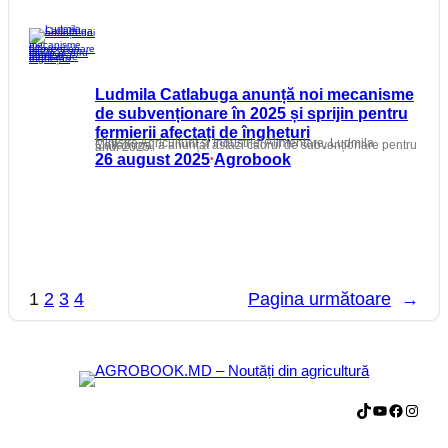
Ludmila Catlabuga anunță noi mecanisme
de subvenționare în 2025 și sprijin pentru
fermierii afectați de înghețuri
Ministra Agriculturii și Industriei Alimentare, Ludmila Catlabuga, a anunțat astăzi cadrul de subvenționare pentru anul 2025.
26 august 2025
Agrobook
•
1
2
3
4
Pagina următoare
→
TikTok
YouTube
Facebook
Instagram