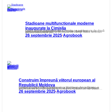
Stadioane multifuncționale moderne
inaugurate la Cimișlia
Copiii, tinerii și sportivii din Cimișlia se pot bucura de două stadioane multifuncționale moderne, destinate baschetului, voleiului și tenisului de câmp. Noile terenuri au fost construite cu…
26 septembrie 2025
Agrobook
•
Construim împreună viitorul european al
Republicii Moldova
Guvernatoarea Băncii Naționale a Moldovei, Anca Dragu, a participat astăzi, 26 septembrie, la evenimentul prilejuit de aniversarea a 34 de ani de la fondarea Academiei de Studii…
26 septembrie 2025
Agrobook
•