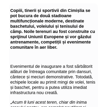
Copiii, tinerii și sportivii din Cimișlia se
pot bucura de două stadioane
multifuncționale moderne, destinate
baschetului, voleiului și tenisului de
câmp. Noile terenuri au fost construite cu
sprijinul Uniunii Europene și vor găzdui
antrenamente, competiții și evenimente
comunitare în aer liber.
Evenimentul de inaugurare a fost sărbătorit
alături de întreaga comunitate prin dansuri,
cântece și meciuri demonstrative. Totodată,
echipele locale au primit mingi de volei, tenis
și baschet, pentru a putea utiliza imediat
infrastructura nou creată.
„
Acum 8 luni acest teren, chiar din inima