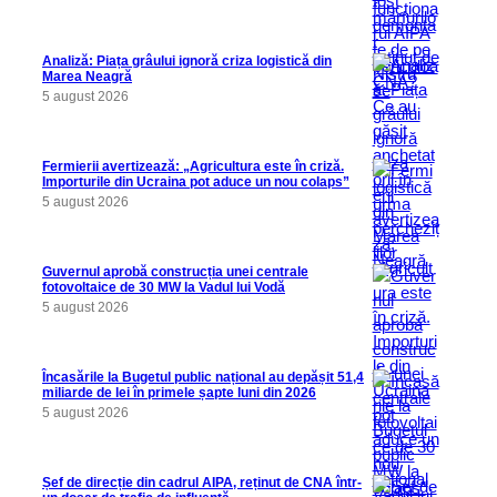
Analiză: Piața grâului ignoră criza logistică din
Marea Neagră
5 august 2026
Fermierii avertizează: „Agricultura este în criză.
Importurile din Ucraina pot aduce un nou colaps”
5 august 2026
Guvernul aprobă construcția unei centrale
fotovoltaice de 30 MW la Vadul lui Vodă
5 august 2026
Încasările la Bugetul public național au depășit 51,4
miliarde de lei în primele șapte luni din 2026
5 august 2026
Șef de direcție din cadrul AIPA, reținut de CNA într-