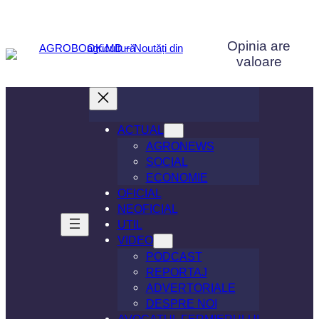
Sari
la
Opinia are
conținut
valoare
ACTUAL
AGRONEWS
SOCIAL
ECONOMIE
OFICIAL
NEOFICIAL
UTIL
VIDEO
PODCAST
REPORTAJ
ADVERTORIALE
DESPRE NOI
AVOCATUL FERMIERULUI