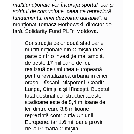
multifuncționale vor încuraja sportul, dar și
spiritul de comunitate, ceea ce reprezintă
fundamentul unei dezvoltări durabile
”, a
menționat Tomasz Horbowski, director de
țară, Solidarity Fund PL în Moldova.
Construcția celor două stadioane
multifuncționale din Cimișlia face
parte dintr-o investiție mai amplă,
de peste 17 milioane de lei,
realizată de Uniunea Europeană
pentru revitalizarea urbană în cinci
orașe: Rîșcani, Nisporeni, Ceadîr-
Lunga, Cimișlia și Hîncești. Bugetul
total destinat construcției acestor
stadioane este de 5,4 milioane de
lei, dintre care 3,8 milioane
reprezintă contribuția Uniunii
Europene, iar 1,6 milioane provin
de la Primăria Cimișlia.