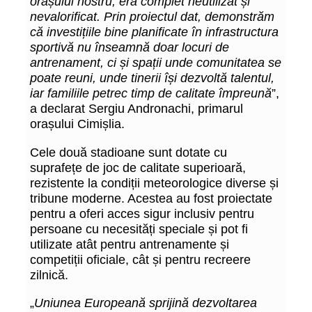
orașului nostru, era complet neutilizat și
nevalorificat. Prin proiectul dat, demonstrăm
că investițiile bine planificate în infrastructura
sportivă nu înseamnă doar locuri de
antrenament, ci și spații unde comunitatea se
poate reuni, unde tinerii își dezvoltă talentul,
iar familiile petrec timp de calitate împreună
”,
a declarat Sergiu Andronachi, primarul
orașului Cimișlia.
Cele două stadioane sunt dotate cu
suprafețe de joc de calitate superioară,
rezistente la condiții meteorologice diverse și
tribune moderne. Acestea au fost proiectate
pentru a oferi acces sigur inclusiv pentru
persoane cu necesități speciale și pot fi
utilizate atât pentru antrenamente și
competiții oficiale, cât și pentru recreere
zilnică.
„
Uniunea Europeană sprijină dezvoltarea