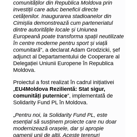
comunităților din Republica Moldova prin
investiții care aduc beneficii directe
cetățenilor. Inaugurarea stadioanelor din
Cimișlia demonstrează cum parteneriatul
dintre autoritățile locale și Uniunea
Europeană poate transforma spații neutilizate
în centre moderne pentru sport și viață
comunitară
”, a declarat Adam Grodzicki, șef
adjunct al Departamentului de Cooperare al
Delegației Uniunii Europene în Republica
Moldova.
Proiectul a fost realizat în cadrul inițiativei
„
EU4Moldova Rezilientă: Stat sigur,
comunități puternice
”, implementată de
Solidarity Fund PL în Moldova.
„
Pentru noi, la Solidarity Fund PL, este
esențial să susținem proiecte care nu doar
modernizează orașele, dar și apropie
oamenii unii de alții. Aceste terenuri