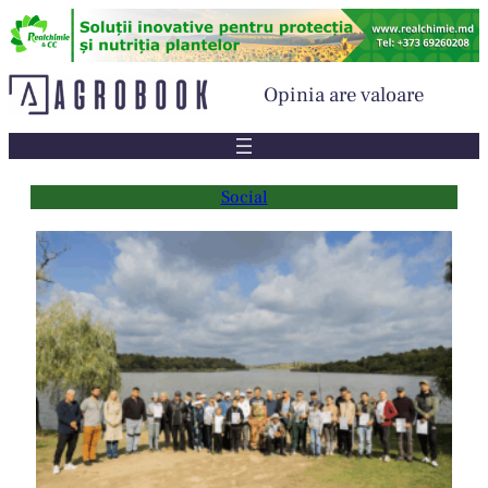
Sari
la
conținut
Opinia are valoare
Social