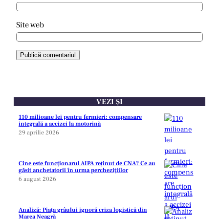
Site web
VEZI ȘI
110 milioane lei pentru fermieri: compensare
integrală a accizei la motorină
29 aprilie 2026
Cine este funcționarul AIPA reținut de CNA? Ce au
găsit anchetatorii în urma perchezițiilor
6 august 2026
Analiză: Piața grâului ignoră criza logistică din
Marea Neagră