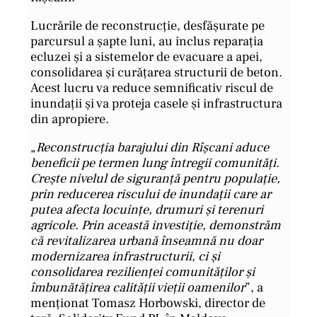
Lucrările de reconstrucție, desfășurate pe
parcursul a șapte luni, au inclus reparația
ecluzei și a sistemelor de evacuare a apei,
consolidarea și curățarea structurii de beton.
Acest lucru va reduce semnificativ riscul de
inundații și va proteja casele și infrastructura
din apropiere.
„
Reconstrucția barajului din Rîșcani aduce
beneficii pe termen lung întregii comunități.
Crește nivelul de siguranță pentru populație,
prin reducerea riscului de inundații care ar
putea afecta locuințe, drumuri și terenuri
agricole. Prin această investiție, demonstrăm
că revitalizarea urbană înseamnă nu doar
modernizarea infrastructurii, ci și
consolidarea rezilienței comunităților și
îmbunătățirea calității vieții oamenilor
”, a
menționat Tomasz Horbowski, director de