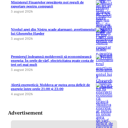
Ministerul Finanțelor pregătește noi reguli de
raportare pentru companii
5 august 2026
Nivelul apei din Nistru scade alarmant: avertismentul
lui Gheorghe Hașder
5 august 2026
Premierul îndeamnă moldovenii să economisească
energia: În orele de vârf, electricitatea poate costa de
trei ori mai mult
5 august 2026
Alertă energetică: Moldova ar putea avea deficit de
energie între orele 21:00 și 23:00
4 august 2026
Advertisement