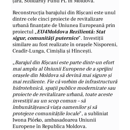
țară, Solidarity Fund PL în Moldova.
Reconstrucția barajului din Rîșcani este unul
dintre cele cinci proiecte de revitalizare
urbană finanțate de Uniunea Europeană prin
proiectul „
EU4Moldova Rezilientă: Stat
sigur, comunități puternice
”. Investiții
similare au fost realizate în orașele Nisporeni,
Ceadîr-Lunga, Cimișlia și Hîncești.
„
Barajul din Rîșcani este parte dintr-un efort
mai amplu al Uniunii Europene de a sprijini
orașele din Moldova să devină mai sigure și
mai reziliente. Fie că vorbim de infrastructură
hidrotehnică, spații publice modernizate sau
proiecte de revitalizare urbană, toate aceste
investiții au un scop comun – să
îmbunătățească viața oamenilor și să
protejeze comunitățile locale
”, a subliniat
Iwona Piórko, ambasadoarea Uniunii
Europene în Republica Moldova.