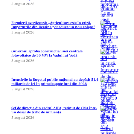
5 august 2026
Fermierii avertizează: „Agricultura este în criză.
Importurile din Ucraina pot aduce un nou colaps”
5 august 2026
Guvernul aprobă construcția unei centrale
fotovoltaice de 30 MW la Vadul lui Vodă
5 august 2026
Încasările la Bugetul public național au depășit 51,4
miliarde de lei în primele șapte luni din 2026
5 august 2026
Șef de direcție din cadrul AIPA, reținut de CNA într-
un dosar de trafic de influență
5 august 2026