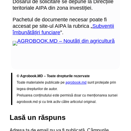
Dosarul de solicitare se depune la Direcțiile
teritoriale AIPA din zona investiției.
Pachetul de documente necesar poate fi
accesat pe site-ul AIPA la rubrica „
Subvenții
îmbunătățiri funciare
”.
© Agrobook.MD – Toate drepturile rezervate
Toate materialele publicate pe
agrobook.md
sunt protejate prin
legea drepturilor de autor.
Preluarea conținutului este permisă doar cu menționarea sursei
agrobook.md și cu link activ către articolul original.
Lasă un răspuns
Adresa ta de email nu va fi publicată.
Câmpurile