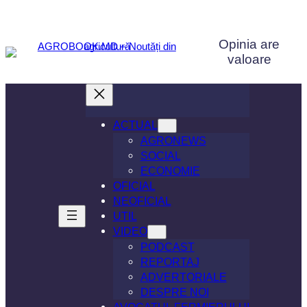
Sari
la
Opinia are
conținut
valoare
ACTUAL
AGRONEWS
SOCIAL
ECONOMIE
OFICIAL
NEOFICIAL
UTIL
VIDEO
PODCAST
REPORTAJ
ADVERTORIALE
DESPRE NOI
AVOCATUL FERMIERULUI