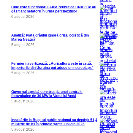
Cine este funcționarul AIPA reținut de CNA? Ce au
găsit anchetatorii în urma perchezițiilor
6 august 2026
Analiză: Piața grâului ignoră criza logistică din
Marea Neagră
5 august 2026
Fermierii avertizează: „Agricultura este în criză.
Importurile din Ucraina pot aduce un nou colaps”
5 august 2026
Guvernul aprobă construcția unei centrale
fotovoltaice de 30 MW la Vadul lui Vodă
5 august 2026
Încasările la Bugetul public național au depășit 51,4
miliarde de lei în primele șapte luni din 2026
5 august 2026