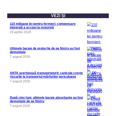
VEZI ȘI
110 milioane lei pentru fermieri: compensare
integrală a accizei la motorină
29 aprilie 2026
Ultimele baraje de protecție de pe Nistru au fost
demontate
7 august 2026
ANTA avertizează transportatorii: canicula crește
riscurile la transportul mărfurilor periculoase
7 august 2026
După cinci luni, ultimele baraje absorbante au fost
demontate de pe Nistru
7 august 2026