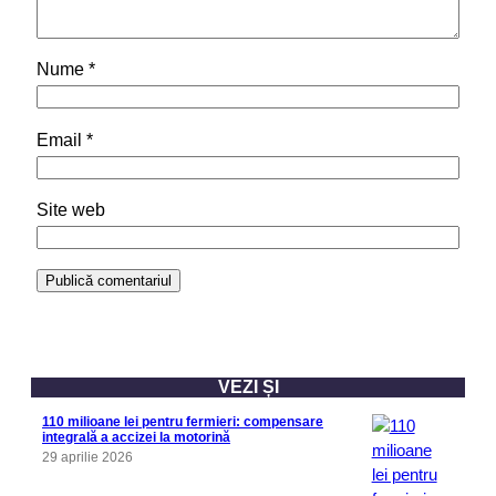
Nume
*
Email
*
Site web
VEZI ȘI
110 milioane lei pentru fermieri: compensare
integrală a accizei la motorină
29 aprilie 2026