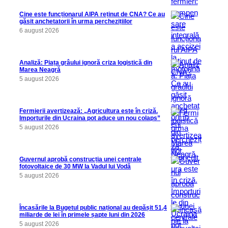
Cine este funcționarul AIPA reținut de CNA? Ce au
găsit anchetatorii în urma perchezițiilor
6 august 2026
Analiză: Piața grâului ignoră criza logistică din
Marea Neagră
5 august 2026
Fermierii avertizează: „Agricultura este în criză.
Importurile din Ucraina pot aduce un nou colaps”
5 august 2026
Guvernul aprobă construcția unei centrale
fotovoltaice de 30 MW la Vadul lui Vodă
5 august 2026
Încasările la Bugetul public național au depășit 51,4
miliarde de lei în primele șapte luni din 2026
5 august 2026