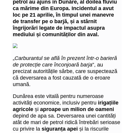
petrol au ajuns în Dunăre, al doilea fluviu
ca mărime din Europa. Incidentul a avut
loc pe 21 aprilie, în timpul unei manevre
de transfer pe o barjă, și a stârnit
îngrijorări legate de impactul asupra
mediului și comunităților din aval.
„
Carburantul se află în prezent într-o barieră
de protecție care înconjoară barja
”, au
precizat autoritățile sârbe, care suspectează
că deversarea a fost cauzată de o eroare
umană.
Dunărea este vitală pentru numeroase
activități economice, inclusiv pentru
irigațiile
agricole
și
aproape un milion de oameni
depind de apa sa. Deversarea unei cantități
atât de mari de petrol ridică întrebări serioase
cu privire la
siguranța apei
și la riscurile