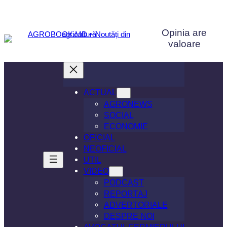
Sari
la
Opinia are
conținut
valoare
ACTUAL
AGRONEWS
SOCIAL
ECONOMIE
OFICIAL
NEOFICIAL
UTIL
VIDEO
PODCAST
REPORTAJ
ADVERTORIALE
DESPRE NOI
AVOCATUL FERMIERULUI