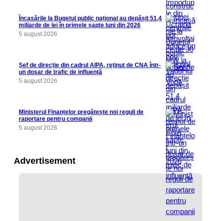
Încasările la Bugetul public național au depășit 51,4
miliarde de lei în primele șapte luni din 2026
5 august 2026
Șef de direcție din cadrul AIPA, reținut de CNA într-
un dosar de trafic de influență
5 august 2026
Ministerul Finanțelor pregătește noi reguli de
raportare pentru companii
5 august 2026
Advertisement