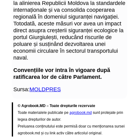
la alinierea Republicii Moldova la standardele
internaționale și va consolida cooperarea
regională în domeniul siguranței navigației.
Totodată, aceste măsuri vor avea un impact
direct asupra creșterii siguranței ecologice la
portul Giurgiulești, reducând riscurile de
poluare și susținând dezvoltarea unei
economii circulare în sectorul transportului
naval.
Convențiile vor intra în vigoare după
ratificarea lor de către Parlament.
Sursa:
MOLDPRES
© Agrobook.MD – Toate drepturile rezervate
Toate materialele publicate pe
agrobook.md
sunt protejate prin
legea drepturilor de autor.
Preluarea conținutului este permisă doar cu menționarea sursei
agrobook.md și cu link activ către articolul original.