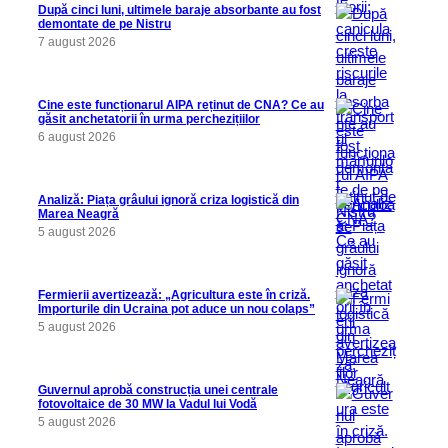
După cinci luni, ultimele baraje absorbante au fost
demontate de pe Nistru
7 august 2026
Cine este funcționarul AIPA reținut de CNA? Ce au
găsit anchetatorii în urma perchezițiilor
6 august 2026
Analiză: Piața grâului ignoră criza logistică din
Marea Neagră
5 august 2026
Fermierii avertizează: „Agricultura este în criză.
Importurile din Ucraina pot aduce un nou colaps”
5 august 2026
Guvernul aprobă construcția unei centrale
fotovoltaice de 30 MW la Vadul lui Vodă
5 august 2026