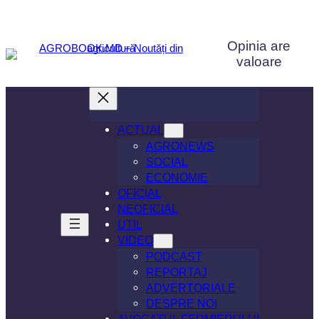
Sari
la
Opinia are
conținut
valoare
ACTUAL
AGRONEWS
SOCIAL
ECONOMIE
OFICIAL
NEOFICIAL
UTIL
VIDEO
PODCAST
REPORTAJ
ADVERTORIALE
DESPRE NOI
AVOCATUL FERMIERULUI