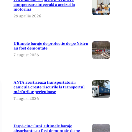
110 milioane lei pentru fermieri:
compensare integrală a accizei la
motorină
29 aprilie 2026
Ultimele baraje de protecție de pe Nistru
au fost demontate
7 august 2026
ANTA avertizează transportatorii:
canicula crește riscurile la transportul
mărfurilor periculoase
7 august 2026
După cinci luni, ultimele baraje
absorbante au fost demontate de pe