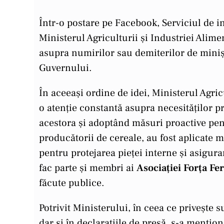
Într-o postare pe Facebook, Serviciul de
Ministerul Agriculturii și Industriei Ali
asupra numirilor sau demiterilor de minișt
Guvernului.
În aceeași ordine de idei, Ministerul Agric
o atenție constantă asupra necesităților p
acestora și adoptând măsuri proactive pent
producătorii de cereale, au fost aplicate m
pentru protejarea pieței interne și asigurar
fac parte și membri ai
Asociației Forța Fe
făcute publice.
Potrivit Ministerului, în ceea ce privește 
dar și în declarațiile de presă, s-a menți