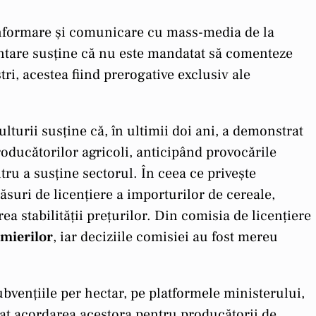
 informare și comunicare cu mass-media de la
mentare susține că nu este mandatat să comenteze
ri, acestea fiind prerogative exclusiv ale
ulturii susține că, în ultimii doi ani, a demonstrat
roducătorilor agricoli, anticipând provocările
ru a susține sectorul. În ceea ce privește
ăsuri de licențiere a importurilor de cereale,
ea stabilității prețurilor. Din comisia de licențiere
rmierilor
, iar deciziile comisiei au fost mereu
subvențiile per hectar, pe platformele ministerului,
onat acordarea acestora pentru producătorii de