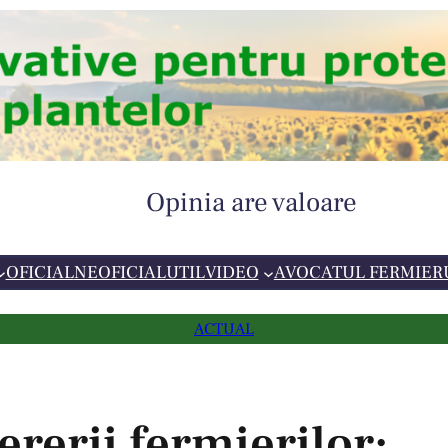
Opinia are valoare
OFICIAL
NEOFICIAL
UTIL
VIDEO
AVOCATUL FERMIER
ACTUAL
rerii fermierilor: