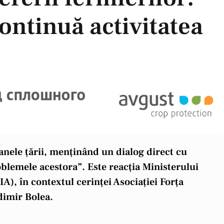
ontinuă activitatea
oanele țării, menținând un dialog direct cu
blemele acestora”. Este reacția Ministerului
A), în contextul cerinței Asociației Forța
dimir Bolea.