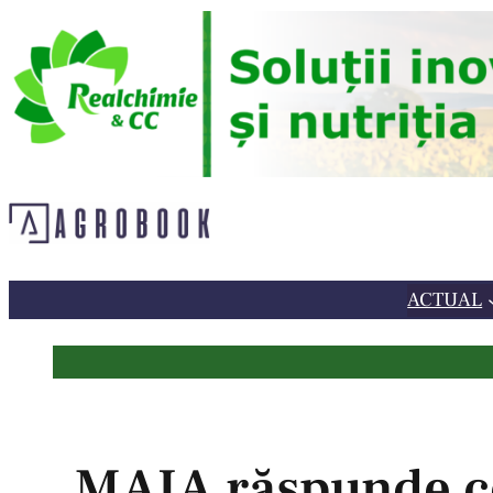
Sari
la
conținut
ACTUAL
MAIA răspunde ce