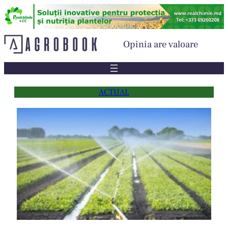
Sari
la
conținut
Opinia are valoare
ACTUAL