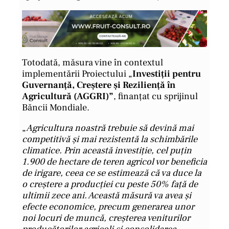
Totodată, măsura vine în contextul
implementării Proiectului „
Investiții pentru
Guvernanță, Creștere și Reziliență în
Agricultură (AGGRI)”
, finanțat cu sprijinul
Băncii Mondiale.
„
Agricultura noastră trebuie să devină mai
competitivă și mai rezistentă la schimbările
climatice. Prin această investiție, cel puțin
1.900 de hectare de teren agricol vor beneficia
de irigare, ceea ce se estimează că va duce la
o creștere a producției cu peste 50% față de
ultimii zece ani. Această măsură va avea și
efecte economice, precum generarea unor
noi locuri de muncă, creșterea veniturilor
producătorilor agricoli și consolidarea