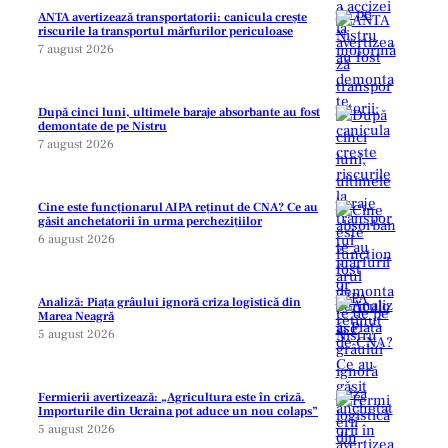
ANTA avertizează transportatorii: canicula crește
riscurile la transportul mărfurilor periculoase
7 august 2026
După cinci luni, ultimele baraje absorbante au fost
demontate de pe Nistru
7 august 2026
Cine este funcționarul AIPA reținut de CNA? Ce au
găsit anchetatorii în urma perchezițiilor
6 august 2026
Analiză: Piața grâului ignoră criza logistică din
Marea Neagră
5 august 2026
Fermierii avertizează: „Agricultura este în criză.
Importurile din Ucraina pot aduce un nou colaps”
5 august 2026