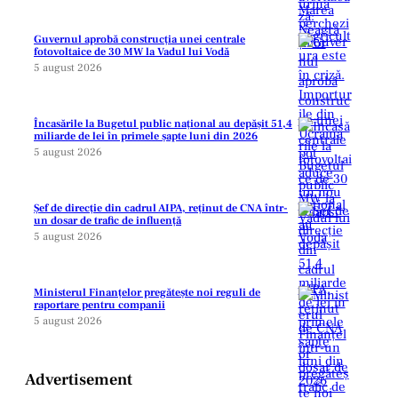
Guvernul aprobă construcția unei centrale
fotovoltaice de 30 MW la Vadul lui Vodă
5 august 2026
Încasările la Bugetul public național au depășit 51,4
miliarde de lei în primele șapte luni din 2026
5 august 2026
Șef de direcție din cadrul AIPA, reținut de CNA într-
un dosar de trafic de influență
5 august 2026
Ministerul Finanțelor pregătește noi reguli de
raportare pentru companii
5 august 2026
Advertisement