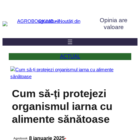
Sari
la
Opinia are
conținut
valoare
ACTUAL
Cum să-ți protejezi
organismul iarna cu
alimente sănătoase
8 ianuarie 2025
•
Agrobook