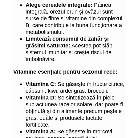
Alege cerealele integrale:
Pâinea
integrală, orezul brun și ovăzul sunt
surse de fibre și vitamine din complexul
B, care contribuie la buna funcționare a
metabolismului.
Limitează consumul de zahăr și
grăsimi saturate:
Acestea pot slăbi
sistemul imunitar și crește riscul de
îmbolnăvire.
Vitamine esențiale pentru sezonul rece:
Vitamina C:
Se găsește în fructe citrice,
căpșuni, kiwi, ardei gras, broccoli.
Vitamina D:
Se sintetizează în piele
sub acțiunea razelor solare, dar poate fi
obținută și din alimente precum peștele
gras, ouăle și produsele lactate
fortificate.
Vitamina A:
Se găsește în morcovi,