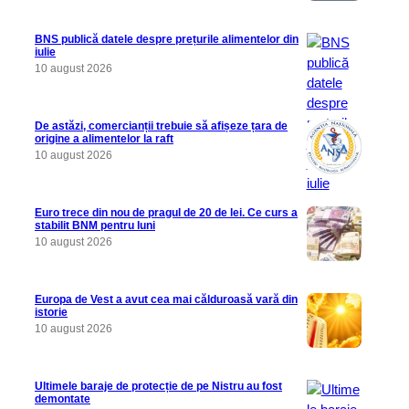
BNS publică datele despre prețurile alimentelor din
iulie
10 august 2026
De astăzi, comercianții trebuie să afișeze țara de
origine a alimentelor la raft
10 august 2026
Euro trece din nou de pragul de 20 de lei. Ce curs a
stabilit BNM pentru luni
10 august 2026
Europa de Vest a avut cea mai călduroasă vară din
istorie
10 august 2026
Ultimele baraje de protecție de pe Nistru au fost
demontate