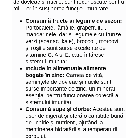
de dovleac și nucile, sunt recunoscute pentru
rolul lor în susținerea funcției imunitare.
Consumă fructe și legume de sezon:
Portocalele, lămâile, grapefruitul,
mandarinele, dar și legumele cu frunze
verzi (spanac, kale), broccoli, morcovii
și roșiile sunt surse excelente de
vitamine C, A și E, care întăresc
sistemul imunitar.
Include în alimentație alimente
bogate în zinc:
Carnea de vită,
semințele de dovleac și nucile sunt
surse importante de zinc, un mineral
esențial pentru funcționarea corectă a
sistemului imunitar.
Consumă supe și ciorbe:
Acestea sunt
ușor de digerat și oferă o cantitate bună
de lichide și nutrienți, ajutând la
menținerea hidratării și a temperaturii
corpului.