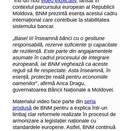
Într-un nou
video explicativ
, lansat în
contextul parcursului european al Republicii
Moldova, BNM prezintă esența acestui cadru
internațional care contribuie la stabilitatea
sistemului bancar.
„
Basel III înseamnă bănci cu o gestiune
responsabilă, rezerve suficiente și capacitate
de reziliență. Este parte din angajamentele
asumate în cadrul procesului de integrare
europeană, iar BNM veghează ca aceste
reguli să fie respectate. Asta înseamnă, în
esență, protecție reală pentru economiile
oamenilor
”, afirmă Anca Dragu,
guvernatoarea Băncii Naționale a Moldovei.
Materialul video face parte din
seria
produsă
de BNM pentru a explica într-un
limbaj clar reformele realizate în procesul de
armonizare a legislației naționale cu
standardele europene. Astfel, BNM continuă