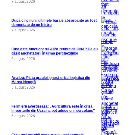
7 august 2026
După cinci luni, ultimele baraje absorbante au fost
demontate de pe Nistru
7 august 2026
Cine este funcționarul AIPA reținut de CNA? Ce au
găsit anchetatorii în urma perchezițiilor
6 august 2026
Analiză: Piața grâului ignoră criza logistică din
Marea Neagră
5 august 2026
Fermierii avertizează: „Agricultura este în criză.
Importurile din Ucraina pot aduce un nou colaps”
5 august 2026
Guvernul aprobă construcția unei centrale