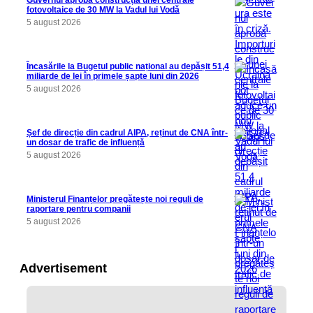
fotovoltaice de 30 MW la Vadul lui Vodă
5 august 2026
Încasările la Bugetul public național au depășit 51,4
miliarde de lei în primele șapte luni din 2026
5 august 2026
Șef de direcție din cadrul AIPA, reținut de CNA într-
un dosar de trafic de influență
5 august 2026
Ministerul Finanțelor pregătește noi reguli de
raportare pentru companii
5 august 2026
Advertisement