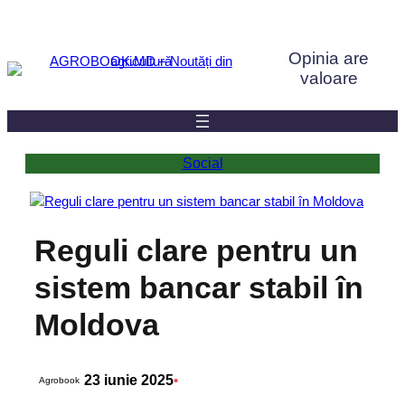
Sari
la
Opinia are
conținut
valoare
Social
Reguli clare pentru un
sistem bancar stabil în
Moldova
23 iunie 2025
•
Agrobook