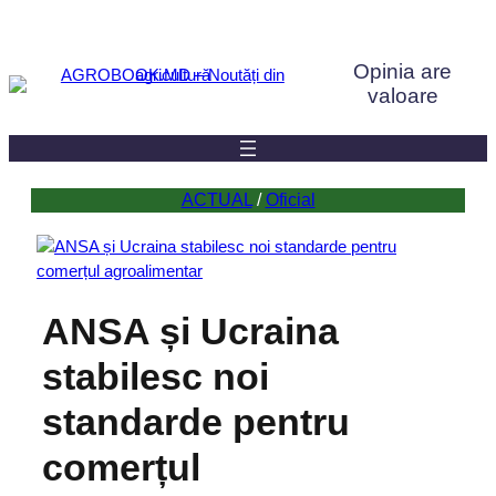
Sari
la
Opinia are
conținut
valoare
ACTUAL
 / 
Oficial
ANSA și Ucraina
stabilesc noi
standarde pentru
comerțul