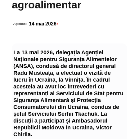
agroalimentar
14 mai 2026
•
Agrobook
La 13 mai 2026, delegația Agenției
Naționale pentru Siguranța Alimentelor
(ANSA), condusă de directorul general
Radu Musteața, a efectuat o vizită de
lucru în Ucraina, la Vinnița. În cadrul
acesteia au avut loc întrevederi cu
reprezentanți ai Serviciului de Stat pentru
Siguranța Alimentară și Protecția
Consumatorului din Ucraina, condus de
șeful Serviciului Serhii Tkachuk. La
discuții a participat și Ambasadorul
Republicii Moldova în Ucraina, Victor
Chirila.