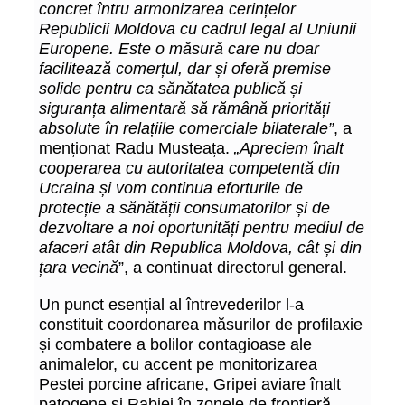
concret întru armonizarea cerințelor
Republicii Moldova cu cadrul legal al Uniunii
Europene. Este o măsură care nu doar
facilitează comerțul, dar și oferă premise
solide pentru ca sănătatea publică și
siguranța alimentară să rămână priorități
absolute în relațiile comerciale bilaterale”
, a
menționat Radu Musteața.
„Apreciem înalt
cooperarea cu autoritatea competentă din
Ucraina și vom continua eforturile de
protecție a sănătății consumatorilor și de
dezvoltare a noi oportunități pentru mediul de
afaceri atât din Republica Moldova, cât și din
țara vecină
”, a continuat directorul general.
Un punct esențial al întrevederilor l-a
constituit coordonarea măsurilor de profilaxie
și combatere a bolilor contagioase ale
animalelor, cu accent pe monitorizarea
Pestei porcine africane, Gripei aviare înalt
patogene și Rabiei în zonele de frontieră.