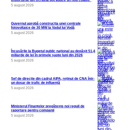
Importurile din Ucraina pot aduce un nou colaps”
5 august 2026
Guvernul aprobă construcția unei centrale
fotovoltaice de 30 MW la Vadul lui Vodă
5 august 2026
Încasările la Bugetul public național au depășit 51,4
miliarde de lei în primele șapte luni din 2026
5 august 2026
Șef de direcție din cadrul AIPA, reținut de CNA într-
un dosar de trafic de influență
5 august 2026
Ministerul Finanțelor pregătește noi reguli de
raportare pentru companii
5 august 2026