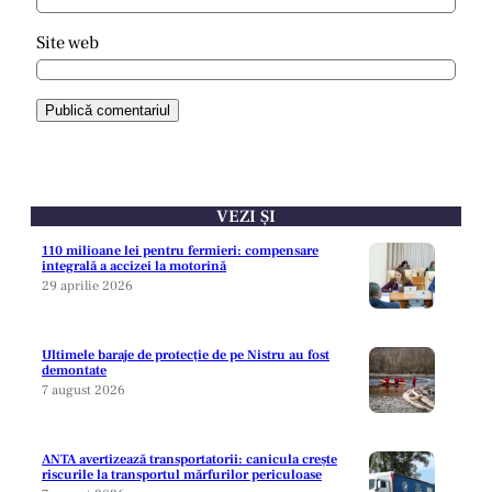
Site web
VEZI ȘI
110 milioane lei pentru fermieri: compensare
integrală a accizei la motorină
29 aprilie 2026
Ultimele baraje de protecție de pe Nistru au fost
demontate
7 august 2026
ANTA avertizează transportatorii: canicula crește
riscurile la transportul mărfurilor periculoase