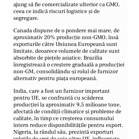
ajung să fie comercializate ulterior ca GMO,
ceea ce indică riscuri logistice și de
segregare.
Canada dispune de o pondere mai mare, de
aproximativ 20% producție non-GMO, însă
exporturile către Uniunea Europeană sunt
limitate, deoarece volumele de calitate sunt
absorbite de piețele asiatice. Brazilia
înregistrează o creștere graduală a producției
non-GM, consolidându-și rolul de furnizor
alternativ pentru piața europeană.
India, care a fost un furnizor important
pentru UE, se confruntă cu scăderea
producției la aproximativ 9,5 milioane tone,
afectată de condiții climatice și probleme de
calitate, în timp ce creșterea consumului
intern reduce disponibilitățile pentru export.
Nigeria, la rândul său, prezintă exporturi
volatile de șrot de soia către UE, influențate