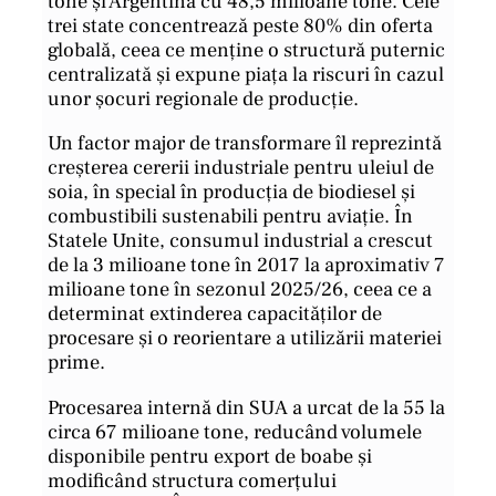
tone și Argentina cu 48,5 milioane tone. Cele
trei state concentrează peste 80% din oferta
globală, ceea ce menține o structură puternic
centralizată și expune piața la riscuri în cazul
unor șocuri regionale de producție.
Un factor major de transformare îl reprezintă
creșterea cererii industriale pentru uleiul de
soia, în special în producția de biodiesel și
combustibili sustenabili pentru aviație. În
Statele Unite, consumul industrial a crescut
de la 3 milioane tone în 2017 la aproximativ 7
milioane tone în sezonul 2025/26, ceea ce a
determinat extinderea capacităților de
procesare și o reorientare a utilizării materiei
prime.
Procesarea internă din SUA a urcat de la 55 la
circa 67 milioane tone, reducând volumele
disponibile pentru export de boabe și
modificând structura comerțului