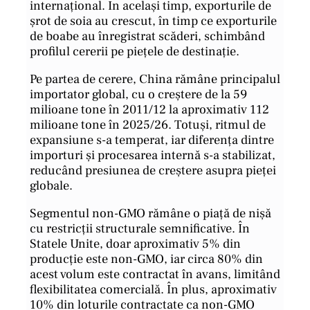
internațional. În același timp, exporturile de
șrot de soia au crescut, în timp ce exporturile
de boabe au înregistrat scăderi, schimbând
profilul cererii pe piețele de destinație.
Pe partea de cerere, China rămâne principalul
importator global, cu o creștere de la 59
milioane tone în 2011/12 la aproximativ 112
milioane tone în 2025/26. Totuși, ritmul de
expansiune s-a temperat, iar diferența dintre
importuri și procesarea internă s-a stabilizat,
reducând presiunea de creștere asupra pieței
globale.
Segmentul non-GMO rămâne o piață de nișă
cu restricții structurale semnificative. În
Statele Unite, doar aproximativ 5% din
producție este non-GMO, iar circa 80% din
acest volum este contractat în avans, limitând
flexibilitatea comercială. În plus, aproximativ
10% din loturile contractate ca non-GMO