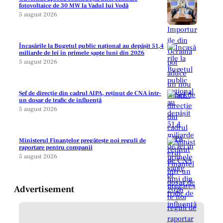
fotovoltaice de 30 MW la Vadul lui Vodă
5 august 2026
Încasările la Bugetul public național au depășit 51,4
miliarde de lei în primele șapte luni din 2026
5 august 2026
Șef de direcție din cadrul AIPA, reținut de CNA într-
un dosar de trafic de influență
5 august 2026
Ministerul Finanțelor pregătește noi reguli de
raportare pentru companii
5 august 2026
Advertisement