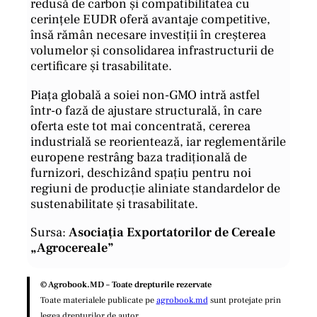
redusă de carbon și compatibilitatea cu
cerințele EUDR oferă avantaje competitive,
însă rămân necesare investiții în creșterea
volumelor și consolidarea infrastructurii de
certificare și trasabilitate.
Piața globală a soiei non-GMO intră astfel
într-o fază de ajustare structurală, în care
oferta este tot mai concentrată, cererea
industrială se reorientează, iar reglementările
europene restrâng baza tradițională de
furnizori, deschizând spațiu pentru noi
regiuni de producție aliniate standardelor de
sustenabilitate și trasabilitate.
Sursa:
Asociația Exportatorilor de Cereale
„Agrocereale”
© Agrobook.MD – Toate drepturile rezervate
Toate materialele publicate pe
agrobook.md
sunt protejate prin
legea drepturilor de autor.