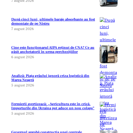
7 august 2026
După cinci luni, ultimele baraje absorbante au fost
demontate de pe Nistru
7 august 2026
Cine este funcționarul AIPA reținut de CNA? Ce au
găsit anchetatorii în urma perchezițiilor
6 august 2026
Analiză: Piața grâului ignoră criza logistică din
Marea Neagră
5 august 2026
Fermierii avertizează: „Agricultura este în criză.
Importurile din Ucraina pot aduce un nou colaps”
5 august 2026
Guvernul aprobă construcția unei centrale