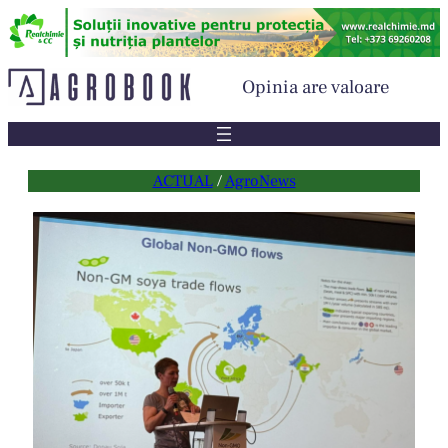
Sari
la
conținut
Opinia are valoare
ACTUAL
 / 
AgroNews