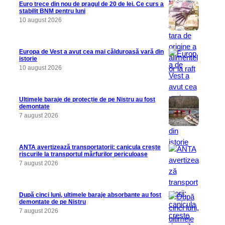
Euro trece din nou de pragul de 20 de lei. Ce curs a
stabilit BNM pentru luni
10 august 2026
Europa de Vest a avut cea mai călduroasă vară din
istorie
10 august 2026
Ultimele baraje de protecție de pe Nistru au fost
demontate
7 august 2026
ANTA avertizează transportatorii: canicula crește
riscurile la transportul mărfurilor periculoase
7 august 2026
După cinci luni, ultimele baraje absorbante au fost
demontate de pe Nistru
7 august 2026