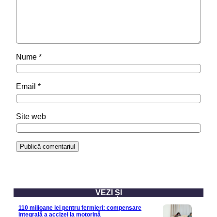
Nume
*
Email
*
Site web
VEZI ȘI
110 milioane lei pentru fermieri: compensare
integrală a accizei la motorină