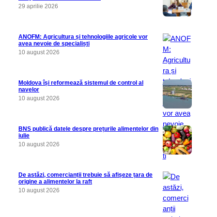
29 aprilie 2026
ANOFM: Agricultura și tehnologiile agricole vor
avea nevoie de specialiști
10 august 2026
Moldova își reformează sistemul de control al
navelor
10 august 2026
BNS publică datele despre prețurile alimentelor din
iulie
10 august 2026
De astăzi, comercianții trebuie să afișeze țara de
origine a alimentelor la raft
10 august 2026