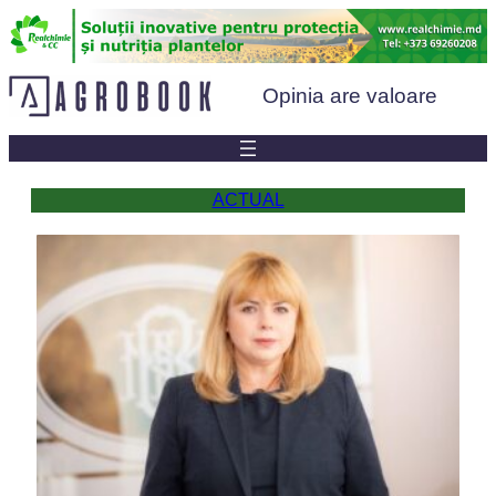
Sari
la
conținut
Opinia are valoare
ACTUAL