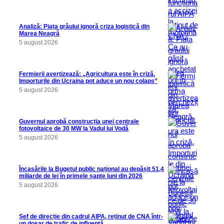
Analiză: Piața grâului ignoră criza logistică din
Marea Neagră
5 august 2026
Fermierii avertizează: „Agricultura este în criză.
Importurile din Ucraina pot aduce un nou colaps”
5 august 2026
Guvernul aprobă construcția unei centrale
fotovoltaice de 30 MW la Vadul lui Vodă
5 august 2026
Încasările la Bugetul public național au depășit 51,4
miliarde de lei în primele șapte luni din 2026
5 august 2026
Șef de direcție din cadrul AIPA, reținut de CNA într-
un dosar de trafic de influență