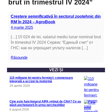
brut în trimestrul IV 2024”
Creștere semnificativă în sectorul zootehnic din
RM în 2024 – AgroBook
4 martie 2025
[…] 15 024 de lei, salariul mediu lunar nominal brut
în trimestrul IV 2024 Сервис “Единый счет” от
ГНС: как он упрощает уплату налогов […]
Răspunde
VEZI ȘI
110 milioane lei pentru fermieri: compensare
integrală a accizei la motorină
29 aprilie 2026
Cine este funcționarul AIPA reținut de CNA? Ce au
găsit anchetatorii în urma perchezițiilor
6 august 2026