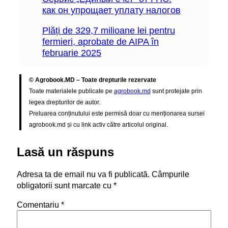
как он упрощает уплату налогов
Plăți de 329,7 milioane lei pentru
fermieri, aprobate de AIPA în
februarie 2025
© Agrobook.MD – Toate drepturile rezervate
Toate materialele publicate pe
agrobook.md
sunt protejate prin
legea drepturilor de autor.
Preluarea conținutului este permisă doar cu menționarea sursei
agrobook.md și cu link activ către articolul original.
Lasă un răspuns
Adresa ta de email nu va fi publicată.
Câmpurile
obligatorii sunt marcate cu
*
Comentariu
*