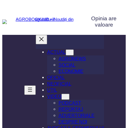
Sari
la
Opinia are
conținut
valoare
ACTUAL
AGRONEWS
SOCIAL
ECONOMIE
OFICIAL
NEOFICIAL
UTIL
VIDEO
PODCAST
REPORTAJ
ADVERTORIALE
DESPRE NOI
AVOCATUL FERMIERULUI