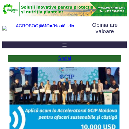
Sari
la
conținut
Opinia are
valoare
Social