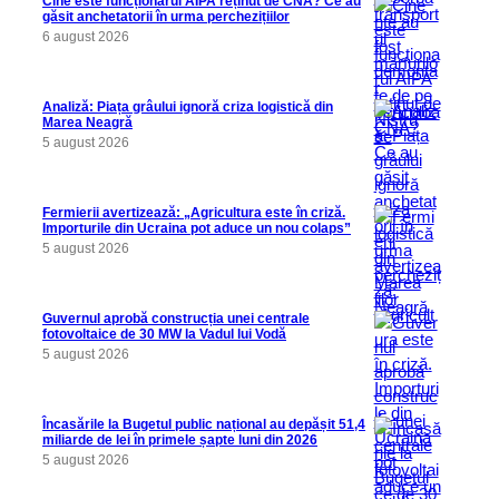
Cine este funcționarul AIPA reținut de CNA? Ce au
găsit anchetatorii în urma perchezițiilor
6 august 2026
Analiză: Piața grâului ignoră criza logistică din
Marea Neagră
5 august 2026
Fermierii avertizează: „Agricultura este în criză.
Importurile din Ucraina pot aduce un nou colaps”
5 august 2026
Guvernul aprobă construcția unei centrale
fotovoltaice de 30 MW la Vadul lui Vodă
5 august 2026
Încasările la Bugetul public național au depășit 51,4
miliarde de lei în primele șapte luni din 2026
5 august 2026