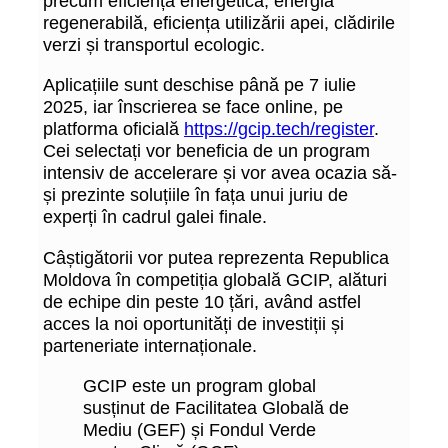
precum eficiența energetică, energia
regenerabilă, eficiența utilizării apei, clădirile
verzi și transportul ecologic.
Aplicațiile sunt deschise până pe 7 iulie
2025, iar înscrierea se face online, pe
platforma oficială
https://gcip.tech/register
.
Cei selectați vor beneficia de un program
intensiv de accelerare și vor avea ocazia să-
și prezinte soluțiile în fața unui juriu de
experți în cadrul galei finale.
Câștigătorii vor putea reprezenta Republica
Moldova în competiția globală GCIP, alături
de echipe din peste 10 țări, având astfel
acces la noi oportunități de investiții și
parteneriate internaționale.
GCIP este un program global
susținut de Facilitatea Globală de
Mediu (GEF) și Fondul Verde