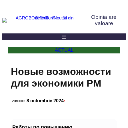
Sari
la
Opinia are
conținut
valoare
ACTUAL
Новые возможности
для экономики РМ
8 octombrie 2024
•
Agrobook
Работы по повышению