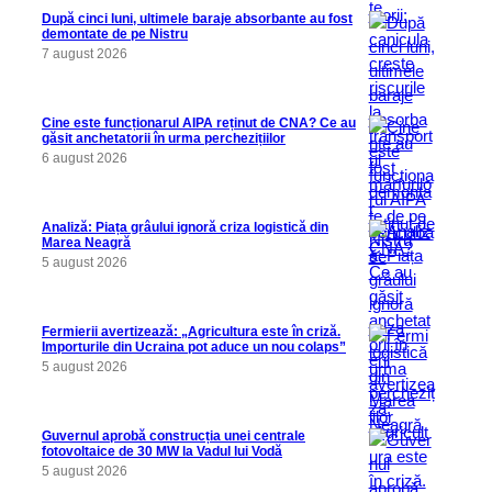
După cinci luni, ultimele baraje absorbante au fost
demontate de pe Nistru
7 august 2026
Cine este funcționarul AIPA reținut de CNA? Ce au
găsit anchetatorii în urma perchezițiilor
6 august 2026
Analiză: Piața grâului ignoră criza logistică din
Marea Neagră
5 august 2026
Fermierii avertizează: „Agricultura este în criză.
Importurile din Ucraina pot aduce un nou colaps”
5 august 2026
Guvernul aprobă construcția unei centrale
fotovoltaice de 30 MW la Vadul lui Vodă
5 august 2026