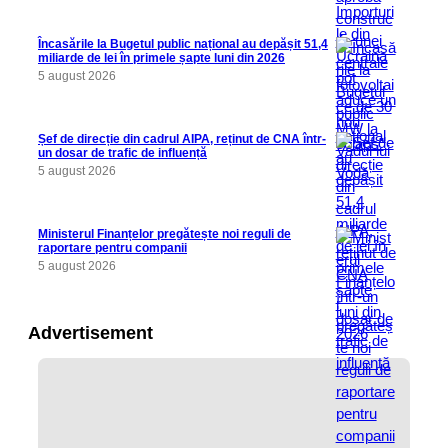
Încasările la Bugetul public național au depășit 51,4
miliarde de lei în primele șapte luni din 2026
5 august 2026
Șef de direcție din cadrul AIPA, reținut de CNA într-
un dosar de trafic de influență
5 august 2026
Ministerul Finanțelor pregătește noi reguli de
raportare pentru companii
5 august 2026
Advertisement