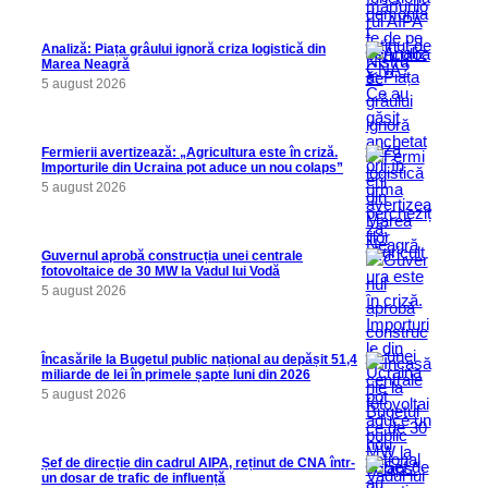
Analiză: Piața grâului ignoră criza logistică din
Marea Neagră
5 august 2026
Fermierii avertizează: „Agricultura este în criză.
Importurile din Ucraina pot aduce un nou colaps”
5 august 2026
Guvernul aprobă construcția unei centrale
fotovoltaice de 30 MW la Vadul lui Vodă
5 august 2026
Încasările la Bugetul public național au depășit 51,4
miliarde de lei în primele șapte luni din 2026
5 august 2026
Șef de direcție din cadrul AIPA, reținut de CNA într-
un dosar de trafic de influență