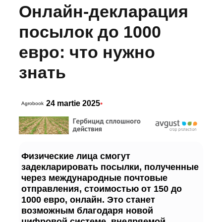
Онлайн-декларация
посылок до 1000
евро: что нужно
знать
24 martie 2025
•
Agrobook
Физические лица смогут
задекларировать посылки, полученные
через международные почтовые
отправления, стоимостью от 150 до
1000 евро, онлайн. Это станет
возможным благодаря новой
цифровой системе, внедряемой