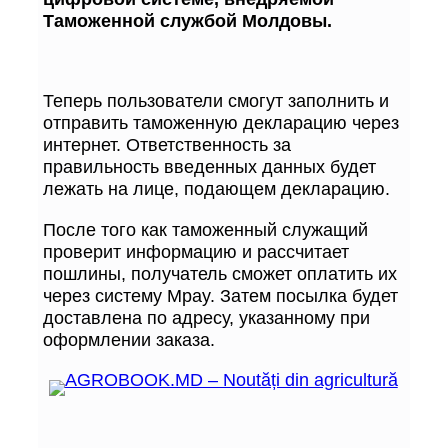
Таможенной службой Молдовы.
Теперь пользователи смогут заполнить и
отправить таможенную декларацию через
интернет. Ответственность за
правильность введенных данных будет
лежать на лице, подающем декларацию.
После того как таможенный служащий
проверит информацию и рассчитает
пошлины, получатель сможет оплатить их
через систему Mpay. Затем посылка будет
доставлена по адресу, указанному при
оформлении заказа.