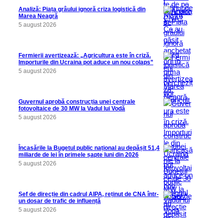
Analiză: Piața grâului ignoră criza logistică din
Marea Neagră
5 august 2026
Fermierii avertizează: „Agricultura este în criză.
Importurile din Ucraina pot aduce un nou colaps”
5 august 2026
Guvernul aprobă construcția unei centrale
fotovoltaice de 30 MW la Vadul lui Vodă
5 august 2026
Încasările la Bugetul public național au depășit 51,4
miliarde de lei în primele șapte luni din 2026
5 august 2026
Șef de direcție din cadrul AIPA, reținut de CNA într-
un dosar de trafic de influență
5 august 2026