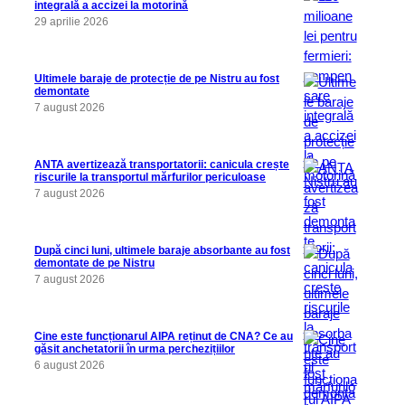
integrală a accizei la motorină
29 aprilie 2026
Ultimele baraje de protecție de pe Nistru au fost
demontate
7 august 2026
ANTA avertizează transportatorii: canicula crește
riscurile la transportul mărfurilor periculoase
7 august 2026
După cinci luni, ultimele baraje absorbante au fost
demontate de pe Nistru
7 august 2026
Cine este funcționarul AIPA reținut de CNA? Ce au
găsit anchetatorii în urma perchezițiilor
6 august 2026