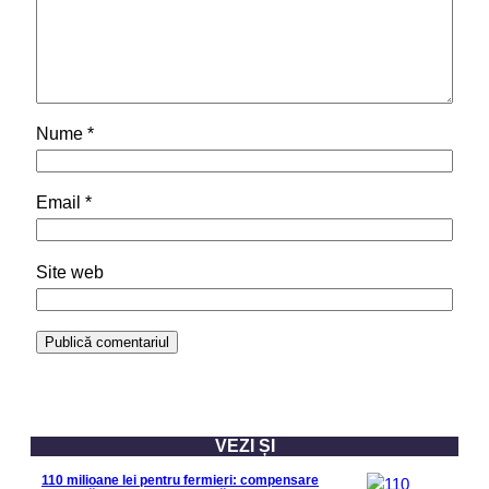
Nume
*
Email
*
Site web
VEZI ȘI
110 milioane lei pentru fermieri: compensare