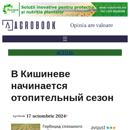
Sari
la
conținut
Opinia are valoare
ACTUAL
В Кишиневе
начинается
отопительный сезон
17 octombrie 2024
•
Agrobook