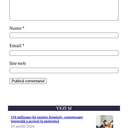
Nume
*
Email
*
Site web
VEZI ȘI
110 milioane lei pentru fermieri: compensare
integrală a accizei la motorină
29 aprilie 2026