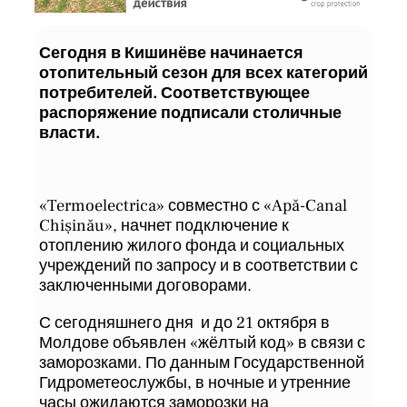
Сегодня в Кишинёве начинается
отопительный сезон для всех категорий
потребителей. Соответствующее
распоряжение подписали столичные
власти.
«Termoelectrica» совместно с «Apă-Canal
Chișinău», начнет подключение к
отоплению жилого фонда и социальных
учреждений по запросу и в соответствии с
заключенными договорами.
С сегодняшнего дня и до 21 октября в
Молдове объявлен «жёлтый код» в связи с
заморозками. По данным Государственной
Гидрометеослужбы, в ночные и утренние
часы ожидаются заморозки на