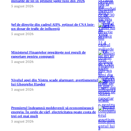
miliarde de lei în primele șapte luni din 2026
5 august 2026
Șef de direcție din cadrul AIPA, reținut de CNA într-
un dosar de trafic de influență
5 august 2026
Ministerul Finanțelor pregătește noi reguli de
raportare pentru companii
5 august 2026
Nivelul apei din Nistru scade alarmant: avertismentul
lui Gheorghe Hașder
5 august 2026
Premierul îndeamnă moldovenii să economisească
energia: În orele de vârf, electricitatea poate costa de
trei ori mai mult
5 august 2026