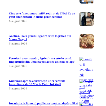
Cine este funcționarul AIPA reținut de CNA? Ce au
găsit anchetatorii în urma perchezițiilor
6 august 2026
Analiză: Piața grâului ignoră criza logistică din
Marea Neagră
5 august 2026
Fermierii avertizează: „Agricultura este în criză.
Importurile din Ucraina pot aduce un nou colaps”
5 august 2026
Guvernul aprobă construcția unei centrale
fotovoltaice de 30 MW la Vadul lui Vodă
5 august 2026
Încasările la Bugetul public național au depășit 51,4